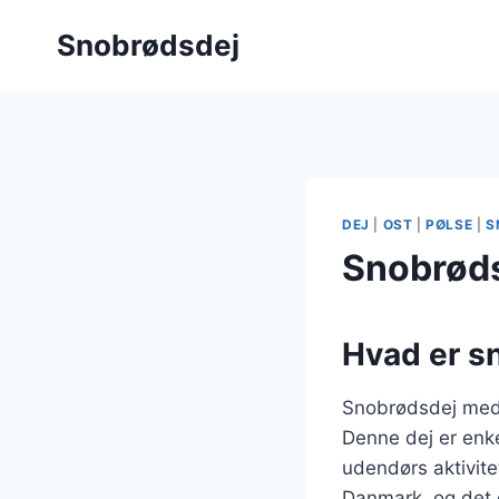
Fortsæt
Snobrødsdej
til
indhold
DEJ
|
OST
|
PØLSE
|
S
Snobrøds
Hvad er s
Snobrødsdej med s
Denne dej er enke
udendørs aktivite
Danmark, og det 