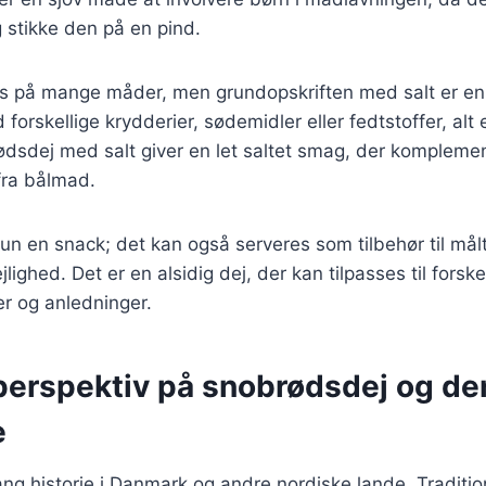
 stikke den på en pind.
es på mange måder, men grundopskriften med salt er e
 forskellige krydderier, sødemidler eller fedtstoffer, alt
brødsdej med salt giver en let saltet smag, der komplem
ra bålmad.
un en snack; det kan også serveres som tilbehør til målt
ejlighed. Det er en alsidig dej, der kan tilpasses til forske
 og anledninger.
 perspektiv på snobrødsdej og de
e
ang historie i Danmark og andre nordiske lande. Tradit