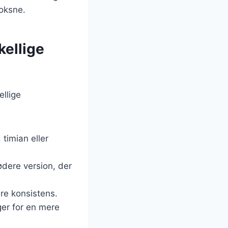
voksne.
kellige
ellige
 timian eller
sødere version, der
ere konsistens.
ger for en mere