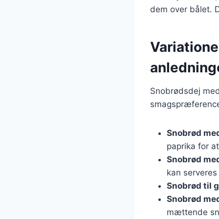
dem over bålet. D
Variatione
anledning
Snobrødsdej med s
smagspræferencer
Snobrød med
paprika for a
Snobrød med
kan serveres
Snobrød til gr
Snobrød med
mættende sn