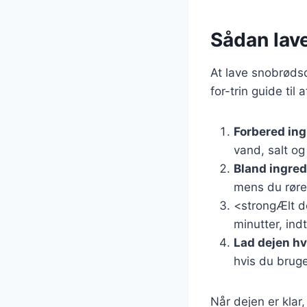
Sådan lave
At lave snobrødsd
for-trin guide til
Forbered in
vand, salt og
Bland ingre
mens du rører
<strongÆlt d
minutter, indt
Lad dejen hv
hvis du brug
Når dejen er klar