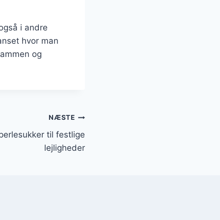
også i andre
 Uanset hvor man
k sammen og
NÆSTE
rlesukker til festlige
lejligheder