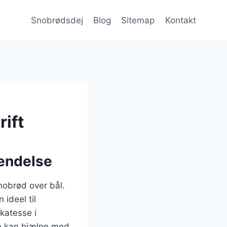
Snobrødsdej
Blog
Sitemap
Kontakt
ift
endelse
snobrød over bål.
 ideel til
katesse i
de kan hjælpe med