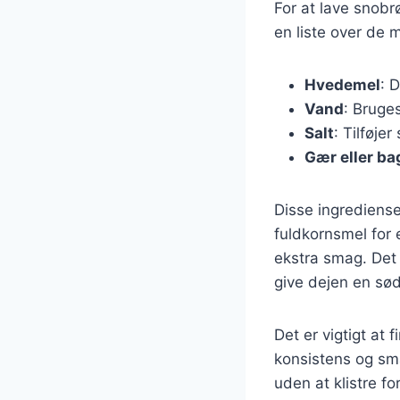
For at lave snob
en liste over de 
Hvedemel
: 
Vand
: Bruges
Salt
: Tilføje
Gær eller ba
Disse ingrediense
fuldkornsmel for e
ekstra smag. Det 
give dejen en sø
Det er vigtigt at
konsistens og sm
uden at klistre fo