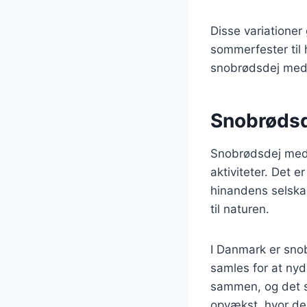
Disse variationer 
sommerfester til 
snobrødsdej med 
Snobrødsde
Snobrødsdej med s
aktiviteter. Det 
hinandens selska
til naturen.
I Danmark er snob
samles for at nyde
sammen, og det s
opvækst, hvor de 