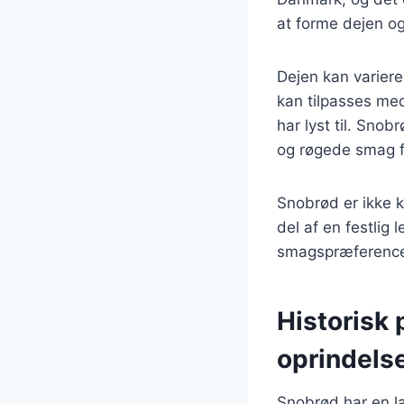
at forme dejen og
Dejen kan varier
kan tilpasses med
har lyst til. Sno
og røgede smag f
Snobrød er ikke k
del af en festlig l
smagspræferencer
Historisk
oprindels
Snobrød har en l