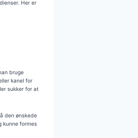
dienser. Her er
 man bruge
ller kanel for
er sukker for at
pnå den ønskede
og kunne formes