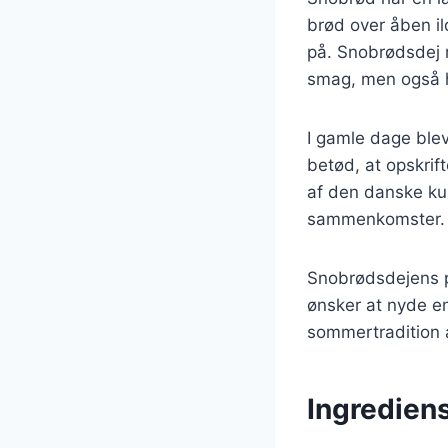
brød over åben il
på. Snobrødsdej m
smag, men også h
I gamle dage blev
betød, at opskrif
af den danske kul
sammenkomster.
Snobrødsdejens po
ønsker at nyde e
sommertradition 
Ingrediens