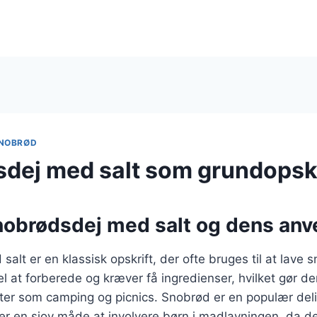
NOBRØD
dej med salt som grundopskr
nobrødsdej med salt og dens anv
alt er en klassisk opskrift, der ofte bruges til at lave 
l at forberede og kræver få ingredienser, hvilket gør den
ter som camping og picnics. Snobrød er en populær deli
er en sjov måde at involvere børn i madlavningen, da 