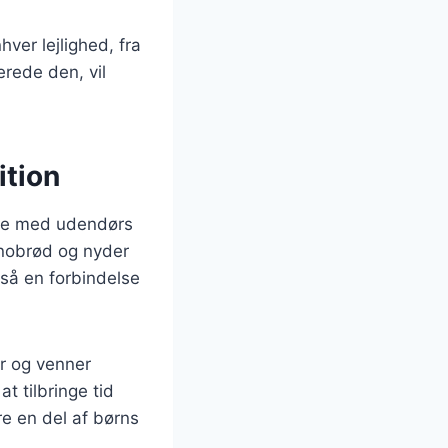
hver lejlighed, fra
erede den, vil
ition
else med udendørs
snobrød og nyder
så en forbindelse
er og venner
t tilbringe tid
e en del af børns