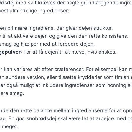
rødsdej med salt kræves der nogle grundlæggende ingre
mest almindelige ingredienser:
Den primære ingrediens, der giver dejen struktur.
 til at aktivere dejen og give den den rette konsistens.
r smag og hjælper med at forbedre dejen.
gepulver
: For at få dejen til at hæve, hvis ønskes.
r kan varieres alt efter præferencer. For eksempel kan
n sundere version, eller tilsætte krydderier som timian e
er også muligt at inkludere ingredienser som honning ell
dere smag.
 finde den rette balance mellem ingredienserne for at o
ag. En god snobrødsdej skal være let at arbejde med 
r meget.