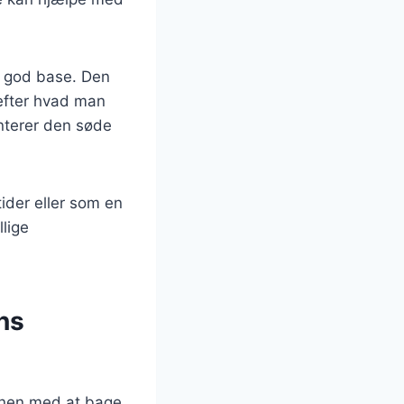
n god base. Den
 efter hvad man
enterer den søde
ider eller som en
llige
ns
ionen med at bage