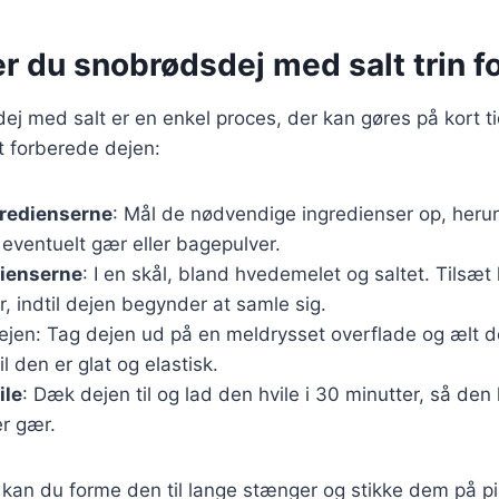
r du snobrødsdej med salt trin fo
ej med salt er en enkel proces, der kan gøres på kort tid
 at forberede dejen:
gredienserne
: Mål de nødvendige ingredienser op, her
 eventuelt gær eller bagepulver.
dienserne
: I en skål, bland hvedemelet og saltet. Tilsæ
, indtil dejen begynder at samle sig.
ejen: Tag dejen ud på en meldrysset overflade og ælt de
il den er glat og elastisk.
ile
: Dæk dejen til og lad den hvile i 30 minutter, så den
er gær.
, kan du forme den til lange stænger og stikke dem på p