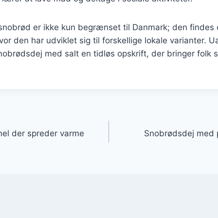
snobrød er ikke kun begrænset til Danmark; den findes 
or den har udviklet sig til forskellige lokale varianter.
snobrødsdej med salt en tidløs opskrift, der bringer fol
gation
el der spreder varme
Snobrødsdej med pe