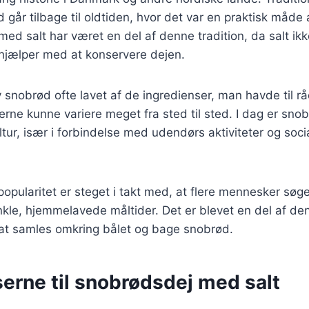
d går tilbage til oldtiden, hvor det var en praktisk måde
ed salt har været en del af denne tradition, da salt ikke
jælper med at konservere dejen.
 snobrød ofte lavet af de ingredienser, man havde til rå
terne kunne variere meget fra sted til sted. I dag er sno
tur, især i forbindelse med udendørs aktiviteter og soci
pularitet er steget i takt med, at flere mennesker søge
nkle, hjemmelavede måltider. Det er blevet en del af d
at samles omkring bålet og bage snobrød.
erne til snobrødsdej med salt