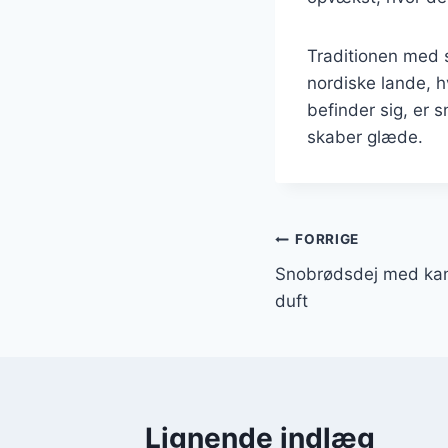
Traditionen med 
nordiske lande, hv
befinder sig, er 
skaber glæde.
Indlægsnavi
FORRIGE
Snobrødsdej med kan
duft
Lignende indlæg