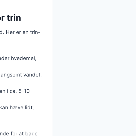
r trin
. Her er en trin-
under hvedemel,
t langsomt vandet,
n i ca. 5-10
 kan hæve lidt,
inde for at bage