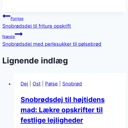
Indlægsnavigation
Forrige
Snobrødsdej til friture opskrift
Næste
Snobrødsdej med perlesukker til pølsebrød
Lignende indlæg
Dej
|
Ost
|
Pølse
|
Snobrød
Snobrødsdej til højtidens
mad: Lækre opskrifter til
festlige lejligheder