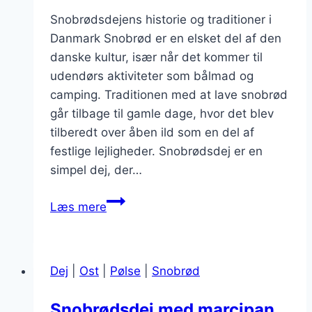
Snobrødsdejens historie og traditioner i
Danmark Snobrød er en elsket del af den
danske kultur, især når det kommer til
udendørs aktiviteter som bålmad og
camping. Traditionen med at lave snobrød
går tilbage til gamle dage, hvor det blev
tilberedt over åben ild som en del af
festlige lejligheder. Snobrødsdej er en
simpel dej, der…
Snobrødsdej
Læs mere
til
højtidens
mad:
Dej
|
Ost
|
Pølse
|
Snobrød
Lækre
opskrifter
Snobrødsdej med marcipan