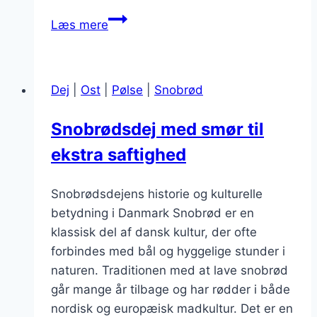
Snobrødsdej
Læs mere
til
grill:
det
Dej
|
Ost
|
Pølse
|
Snobrød
perfekte
tilbehør
Snobrødsdej med smør til
ekstra saftighed
Snobrødsdejens historie og kulturelle
betydning i Danmark Snobrød er en
klassisk del af dansk kultur, der ofte
forbindes med bål og hyggelige stunder i
naturen. Traditionen med at lave snobrød
går mange år tilbage og har rødder i både
nordisk og europæisk madkultur. Det er en