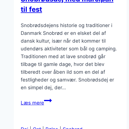
til
til fest
festlige
lejligheder
Snobrødsdejens historie og traditioner i
Danmark Snobrød er en elsket del af
dansk kultur, især når det kommer til
udendørs aktiviteter som bål og camping.
Traditionen med at lave snobrød går
tilbage til gamle dage, hvor det blev
tilberedt over åben ild som en del af
festligheder og samvær. Snobrødsdej er
en simpel dej, der…
Snobrødsdej
Læs mere
med
marcipan
til