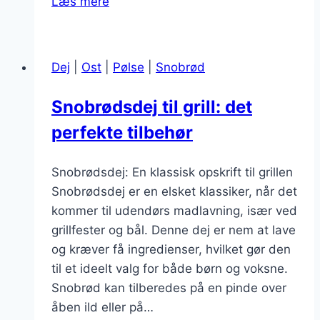
Læs mere
laver
du
snobrødsdej
Dej
|
Ost
|
Pølse
|
Snobrød
med
få
Snobrødsdej til grill: det
ingredienser
perfekte tilbehør
Snobrødsdej: En klassisk opskrift til grillen
Snobrødsdej er en elsket klassiker, når det
kommer til udendørs madlavning, især ved
grillfester og bål. Denne dej er nem at lave
og kræver få ingredienser, hvilket gør den
til et ideelt valg for både børn og voksne.
Snobrød kan tilberedes på en pinde over
åben ild eller på…