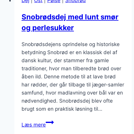
Dej
|
Ost
|
Pølse
|
Snobrød
fest
Snobrødsdej med lunt smør
og perlesukker
Snobrødsdejens oprindelse og historiske
betydning Snobrød er en klassisk del af
dansk kultur, der stammer fra gamle
traditioner, hvor man tilberedte brød over
åben ild. Denne metode til at lave brød
har rødder, der går tilbage til jæger-samler
samfund, hvor madlavning over bål var en
nødvendighed. Snobrødsdej blev ofte
brugt som en praktisk løsning til…
Snobrødsdej
Læs mere
med