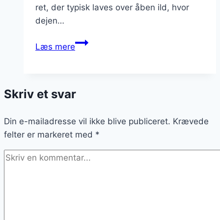
ret, der typisk laves over åben ild, hvor
dejen…
Snobrødsdej
Læs mere
med
smør
til
Skriv et svar
ekstra
saftighed
Din e-mailadresse vil ikke blive publiceret.
Krævede
felter er markeret med
*