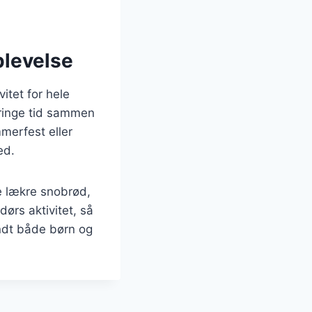
plevelse
itet for hele
bringe tid sammen
merfest eller
ed.
e lækre snobrød,
ørs aktivitet, så
landt både børn og