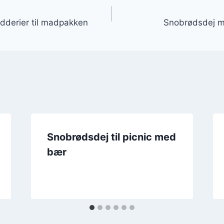
gation
dderier til madpakken
Snobrødsdej me
Snobrødsdej til picnic med
bær