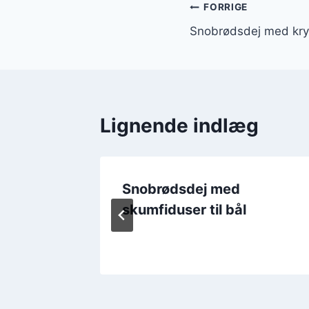
Indlægsnavi
FORRIGE
Snobrødsdej med kry
Lignende indlæg
lmad
Snobrødsdej med
skumfiduser til bål