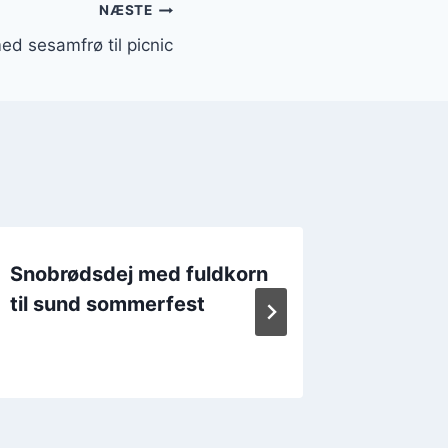
NÆSTE
d sesamfrø til picnic
Snobrødsdej med fuldkorn
Snobrød
til sund sommerfest
Nem og
farten