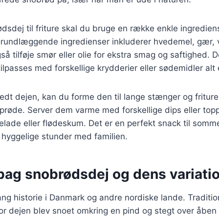
ødsdej til friture skal du bruge en række enkle ingredien
rundlæggende ingredienser inkluderer hvedemel, gær, v
å tilføje smør eller olie for ekstra smag og saftighed. D
tilpasses med forskellige krydderier eller sødemidler alt
edt dejen, kan du forme den til lange stænger og friture
prøde. Server dem varme med forskellige dips eller top
ade eller flødeskum. Det er en perfekt snack til somme
 hyggelige stunder med familien.
 bag snobrødsdej og dens variati
ng historie i Danmark og andre nordiske lande. Traditio
vor dejen blev snoet omkring en pind og stegt over åben