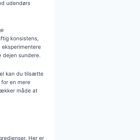
ved udendørs
ge
ftig konsistens,
å eksperimentere
re dejen sundere.
l kan du tilsætte
g for en mere
 lækker måde at
ngredienser. Her er