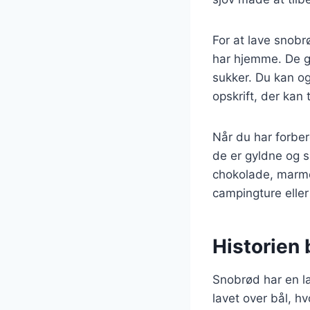
For at lave snobr
har hjemme. De g
sukker. Du kan ogs
opskrift, der kan 
Når du har forber
de er gyldne og s
chokolade, marmel
campingture eller
Historien
Snobrød har en la
lavet over bål, h