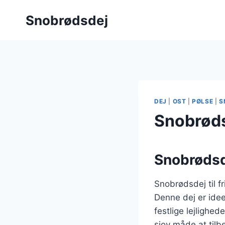
Fortsæt
Snobrødsdej
til
indhold
DEJ
|
OST
|
PØLSE
|
S
Snobrødsd
Snobrødsde
Snobrødsdej til f
Denne dej er idee
festlige lejlighe
sjov måde at tilb