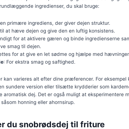
grundlæggende ingredienser, du skal bruge:
Den primære ingrediens, der giver dejen struktur.
til at hæve dejen og give den en luftig konsistens.
ndigt for at aktivere gæren og binde ingredienserne s
give smag til dejen.
sættes for at give en let sødme og hjælpe med hævninge
ie
: For ekstra smag og saftighed.
r kan varieres alt efter dine præferencer. For eksempel
en sundere version eller tilsætte krydderier som karde
re aromatisk dej. Det er også muligt at eksperimentere m
 såsom honning eller ahornsirup.
r du snobrødsdej til friture