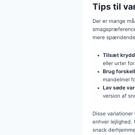
Tips til va
Der er mange måde
smagspræferencer
mere spændende
Tilsæt krydd
eller urter f
Brug forskel
mandelmel fo
Lav søde var
version af sn
Disse variationer
enhver lejlighed.
snack derhjemme, v