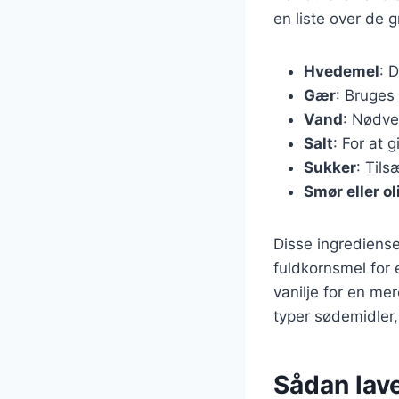
en liste over de 
Hvedemel
: 
Gær
: Bruges 
Vand
: Nødve
Salt
: For at 
Sukker
: Til
Smør eller ol
Disse ingrediense
fuldkornsmel for 
vanilje for en me
typer sødemidler,
Sådan lave