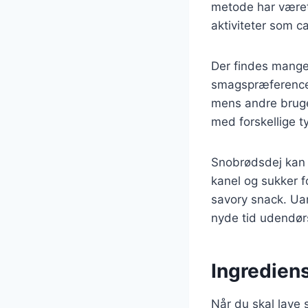
metode har været
aktiviteter som c
Der findes mange 
smagspræferencer.
mens andre bruge
med forskellige t
Snobrødsdej kan 
kanel og sukker f
savory snack. Uan
nyde tid udendør
Ingrediens
Når du skal lave s