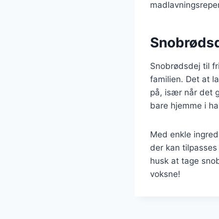
madlavningsreper
Snobrødsde
Snobrødsdej til fr
familien. Det at
på, især når det 
bare hjemme i hav
Med enkle ingredi
der kan tilpasses
husk at tage snobr
voksne!