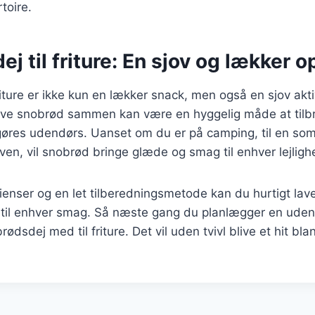
toire.
j til friture: En sjov og lækker o
iture er ikke kun en lækker snack, men også en sjov aktiv
 lave snobrød sammen kan være en hyggelig måde at til
gøres udendørs. Uanset om du er på camping, til en som
en, vil snobrød bringe glæde og smag til enhver lejligh
enser og en let tilberedningsmetode kan du hurtigt lav
 til enhver smag. Så næste gang du planlægger en udend
ødsdej med til friture. Det vil uden tvivl blive et hit b