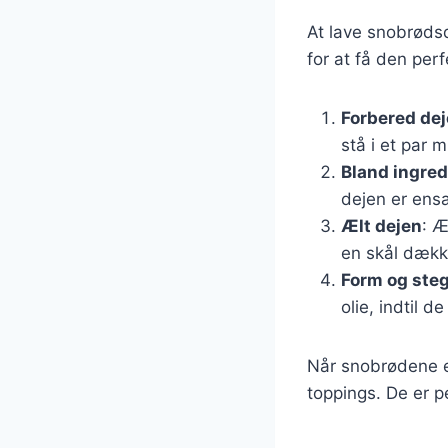
At lave snobrødsde
for at få den perf
Forbered de
stå i et par m
Bland ingre
dejen er ensa
Ælt dejen
: Æ
en skål dækk
Form og ste
olie, indtil d
Når snobrødene e
toppings. De er pe