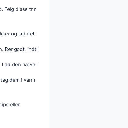
. Følg disse trin
kker og lad det
. Rør godt, indtil
sk. Lad den hæve i
esteg dem i varm
ips eller