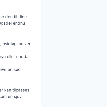
se den til dine
rødsdej endnu
a, hvidløgspulver
ryn eller endda
 lave en sød
er kan tilpasses
 som en sjov