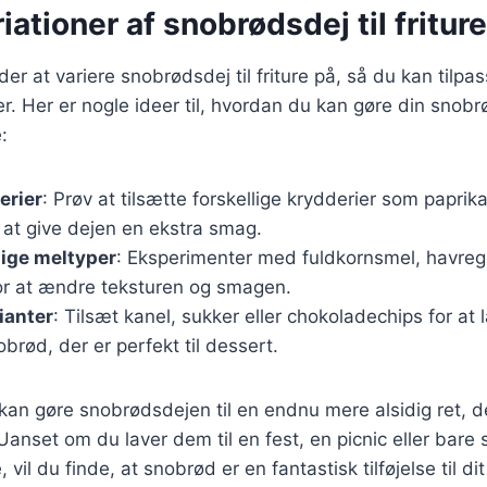
riationer af snobrødsdej til friture
r at variere snobrødsdej til friture på, så du kan tilpas
. Her er nogle ideer til, hvordan du kan gøre din snob
:
erier
: Prøv at tilsætte forskellige krydderier som paprik
or at give dejen en ekstra smag.
lige meltyper
: Eksperimenter med fuldkornsmel, havreg
r at ændre teksturen og smagen.
ianter
: Tilsæt kanel, sukker eller chokoladechips for at
obrød, der er perfekt til dessert.
 kan gøre snobrødsdejen til en endnu mere alsidig ret, d
 Uanset om du laver dem til en fest, en picnic eller bare
il du finde, at snobrød er en fantastisk tilføjelse til dit