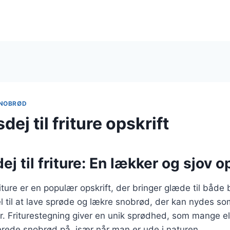
NOBRØD
ej til friture opskrift
j til friture: En lækker og sjov o
riture er en populær opskrift, der bringer glæde til både
l til at lave sprøde og lækre snobrød, der kan nydes som 
der. Friturestegning giver en unik sprødhed, som mange el
erede snobrød på, især når man er ude i naturen.