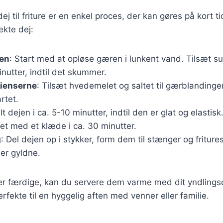
j til friture er en enkel proces, der kan gøres på kort tid
ekte dej:
jen
: Start med at opløse gæren i lunkent vand. Tilsæt su
inutter, indtil det skummer.
dienserne
: Tilsæt hvedemelet og saltet til gærblandingen
rtet.
lt dejen i ca. 5-10 minutter, indtil den er glat og elasti
et med et klæde i ca. 30 minutter.
g
: Del dejen op i stykker, form dem til stænger og fritur
e er gyldne.
r færdige, kan du servere dem varme med dit yndlingsd
rfekte til en hyggelig aften med venner eller familie.