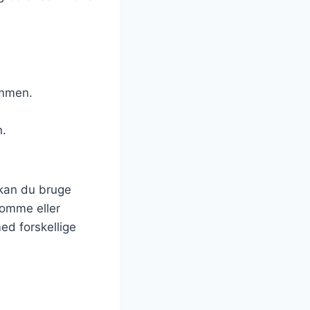
ammen.
n.
 kan du bruge
momme eller
ed forskellige