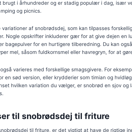
 brugt i århundreder og er stadig populær i dag, især 
amping og picnics.
variationer af snobrødsdej, som kan tilpasses forskelli
 Nogle opskrifter inkluderer gær for at give dejen en lu
r bagepulver for en hurtigere tilberedning. Du kan ogs
yper mel, såsom fuldkornsmel eller havregryn, for at gø
også varieres med forskellige smagsgivere. For eksempe
or en sød version, eller krydderier som timian og hvidlø
set hvilken variation du vælger, er snobrød en sjov og
s.
er til snobrødsdej til friture
nobrødsdej til friture, er det vigtigt at have de rigtige i