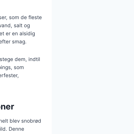
ser, som de fleste
and, salt og
et er en alsidig
 efter smag.
stege dem, indtil
pings, som
rfester,
oner
nelt blev snobrød
 ild. Denne