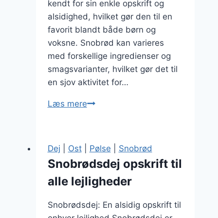
kendt for sin enkle opskrift og
alsidighed, hvilket gør den til en
favorit blandt både børn og
voksne. Snobrød kan varieres
med forskellige ingredienser og
smagsvarianter, hvilket gør det til
en sjov aktivitet for…
Sådan
Læs mere
laver
du
snobrødsdej
Dej
|
Ost
|
Pølse
|
Snobrød
uden
Snobrødsdej opskrift til
smør:
alle lejligheder
Mælkefri
alternativer
Snobrødsdej: En alsidig opskrift til
enhver lejlighed Snobrødsdej er