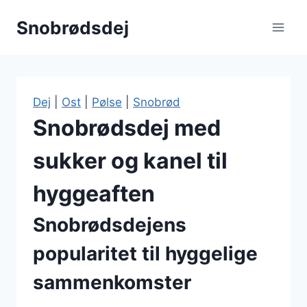
Fortsæt
Snobrødsdej
til
indhold
Dej
|
Ost
|
Pølse
|
Snobrød
Snobrødsdej med
sukker og kanel til
hyggeaften
Snobrødsdejens
popularitet til hyggelige
sammenkomster