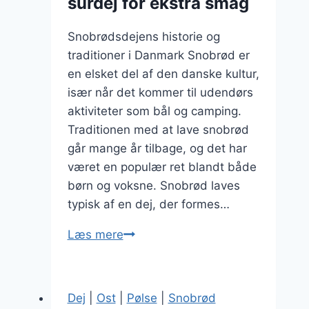
surdej for ekstra smag
Snobrødsdejens historie og
traditioner i Danmark Snobrød er
en elsket del af den danske kultur,
især når det kommer til udendørs
aktiviteter som bål og camping.
Traditionen med at lave snobrød
går mange år tilbage, og det har
været en populær ret blandt både
børn og voksne. Snobrød laves
typisk af en dej, der formes…
Snobrødsdej
Læs mere
med
surdej
for
Dej
|
Ost
|
Pølse
|
Snobrød
ekstra