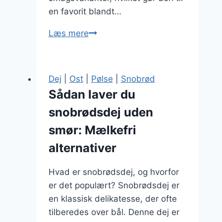
en favorit blandt…
Snobrødsdej
Læs mere
med
smør
til
Dej
|
Ost
|
Pølse
|
Snobrød
sommerfest
Sådan laver du
snobrødsdej uden
smør: Mælkefri
alternativer
Hvad er snobrødsdej, og hvorfor
er det populært? Snobrødsdej er
en klassisk delikatesse, der ofte
tilberedes over bål. Denne dej er