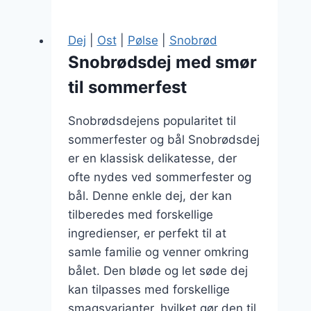
friture
–
Dej
|
Ost
|
Pølse
|
Snobrød
sprøde
Snobrødsdej med smør
lækkerier
til sommerfest
Snobrødsdejens popularitet til
sommerfester og bål Snobrødsdej
er en klassisk delikatesse, der
ofte nydes ved sommerfester og
bål. Denne enkle dej, der kan
tilberedes med forskellige
ingredienser, er perfekt til at
samle familie og venner omkring
bålet. Den bløde og let søde dej
kan tilpasses med forskellige
smagsvarianter, hvilket gør den til