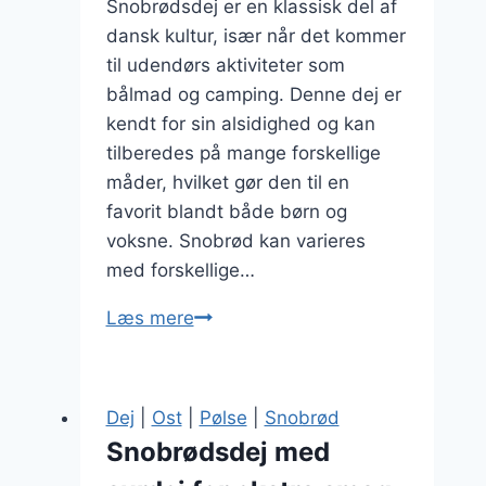
Snobrødsdej er en klassisk del af
dansk kultur, især når det kommer
til udendørs aktiviteter som
bålmad og camping. Denne dej er
kendt for sin alsidighed og kan
tilberedes på mange forskellige
måder, hvilket gør den til en
favorit blandt både børn og
voksne. Snobrød kan varieres
med forskellige…
Snobrødsdej
Læs mere
med
fuldkorn
til
Dej
|
Ost
|
Pølse
|
Snobrød
sundere
Snobrødsdej med
snacks