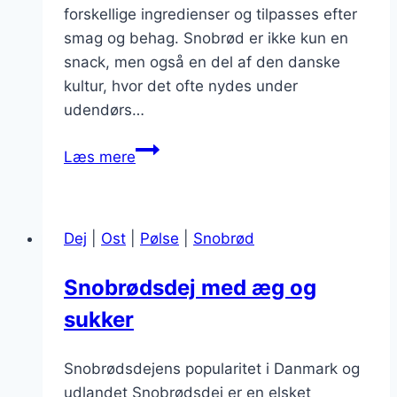
forskellige ingredienser og tilpasses efter
smag og behag. Snobrød er ikke kun en
snack, men også en del af den danske
kultur, hvor det ofte nydes under
udendørs…
Snobrødsdej
Læs mere
med
perlesukker
til
Dej
|
Ost
|
Pølse
|
Snobrød
snacks
Snobrødsdej med æg og
sukker
Snobrødsdejens popularitet i Danmark og
udlandet Snobrødsdej er en elsket