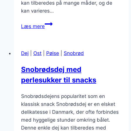
kan tilberedes på mange måder, og de
kan varieres…
Snобрøddejs
Læs mere
opskrift
der
passer
Dej
|
Ost
|
Pølse
|
Snobrød
perfekt
til
Snobrødsdej med
afslapning
perlesukker til snacks
Snobrødsdejens popularitet som en
klassisk snack Snobrødsdej er en elsket
delikatesse i Danmark, der ofte forbindes
med hyggelige stunder omkring bålet.
Denne enkle dej kan tilberedes med