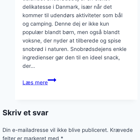
delikatesse i Danmark, især når det
kommer til udendørs aktiviteter som bål
og camping. Denne dej er ikke kun
populær blandt børn, men også blandt
voksne, der nyder at tilberede og spise
snobrød i naturen. Snobrødsdejens enkle
ingredienser gør den til en ideel snack,
der…
Snobrødsdej
Læs mere
med
æg
og
Skriv et svar
sukker
Din e-mailadresse vil ikke blive publiceret.
Krævede
felter er markeret med
*