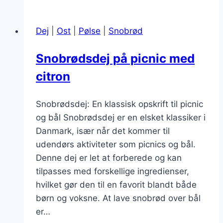
gær:
Alternativer
Dej
|
Ost
|
Pølse
|
Snobrød
og
opskrifter
Snobrødsdej på picnic med
citron
Snobrødsdej: En klassisk opskrift til picnic
og bål Snobrødsdej er en elsket klassiker i
Danmark, især når det kommer til
udendørs aktiviteter som picnics og bål.
Denne dej er let at forberede og kan
tilpasses med forskellige ingredienser,
hvilket gør den til en favorit blandt både
børn og voksne. At lave snobrød over bål
er…