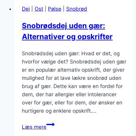
laks:
Dej
|
Ost
|
Pølse
|
Snobrød
En
lækker
Snobrødsdej uden gær:
og
Alternativer og opskrifter
anderledes
version
Snobrødsdej uden gær: Hvad er det, og
hvorfor vælge det? Snobrødsdej uden gær
er en populær alternativ opskrift, der giver
mulighed for at lave lækre snobrød uden
brug af gær. Dette kan være en fordel for
dem, der har allergier eller intolerancer
over for gær, eller for dem, der ønsker en
hurtigere og enklere opskrift….
Snobrødsdej
Læs mere
uden