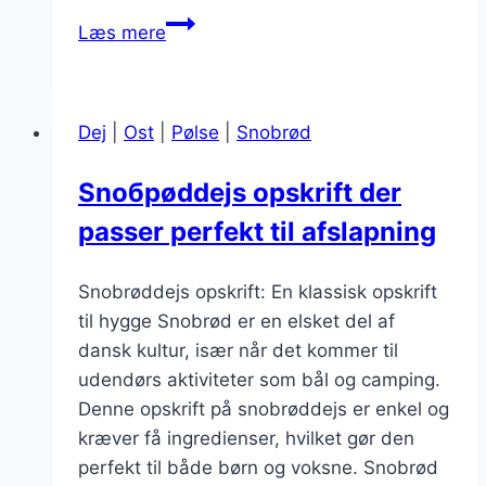
Snobrødsdej
Læs mere
på
picnic
med
Dej
|
Ost
|
Pølse
|
Snobrød
citron
Snобрøddejs opskrift der
passer perfekt til afslapning
Snobrøddejs opskrift: En klassisk opskrift
til hygge Snobrød er en elsket del af
dansk kultur, især når det kommer til
udendørs aktiviteter som bål og camping.
Denne opskrift på snobrøddejs er enkel og
kræver få ingredienser, hvilket gør den
perfekt til både børn og voksne. Snobrød