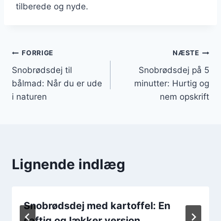
tilberede og nyde.
Indlægsnavigation
FORRIGE
NÆSTE
Snobrødsdej til
Snobrødsdej på 5
bålmad: Når du er ude
minutter: Hurtig og
i naturen
nem opskrift
Lignende indlæg
Snobrødsdej med kartoffel: En
saftig og lækker version