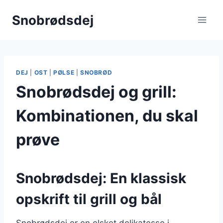
Fortsæt
Snobrødsdej
til
indhold
DEJ
|
OST
|
PØLSE
|
SNOBRØD
Snobrødsdej og grill:
Kombinationen, du skal
prøve
Snobrødsdej: En klassisk
opskrift til grill og bål
Snobrødsdej er en elsket delikatesse i