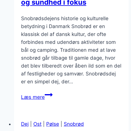
og sundhed i fokus
Snobrødsdejens historie og kulturelle
betydning i Danmark Snobrød er en
klassisk del af dansk kultur, der ofte
forbindes med udendørs aktiviteter som
bål og camping. Traditionen med at lave
snobrød går tilbage til gamle dage, hvor
det blev tilberedt over åben ild som en del
af festligheder og samvær. Snobrødsdej
er en simpel dej, der…
Snobrødsdej
Læs mere
med
fuldkorn
og
Dej
|
Ost
|
Pølse
|
Snobrød
sundhed