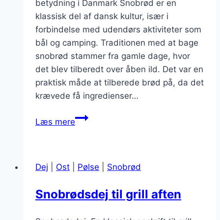
betydning i Danmark Snobrød er en
klassisk del af dansk kultur, især i
forbindelse med udendørs aktiviteter som
bål og camping. Traditionen med at bage
snobrød stammer fra gamle dage, hvor
det blev tilberedt over åben ild. Det var en
praktisk måde at tilberede brød på, da det
krævede få ingredienser…
Snobrødsdej
Læs mere
med
surdej
til
Dej
|
Ost
|
Pølse
|
Snobrød
bagning
Snobrødsdej til grill aften