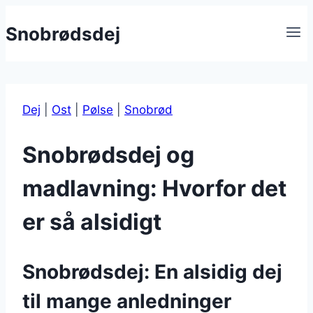
Fortsæt
Snobrødsdej
til
indhold
Dej
|
Ost
|
Pølse
|
Snobrød
Snobrødsdej og
madlavning: Hvorfor det
er så alsidigt
Snobrødsdej: En alsidig dej
til mange anledninger