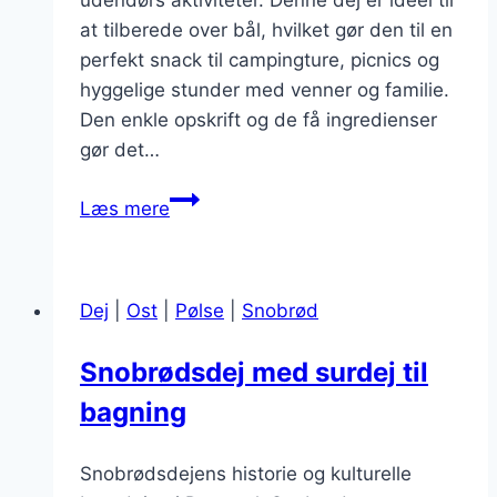
at tilberede over bål, hvilket gør den til en
perfekt snack til campingture, picnics og
hyggelige stunder med venner og familie.
Den enkle opskrift og de få ingredienser
gør det…
Snobrødsdej
Læs mere
med
bagepulver
til
Dej
|
Ost
|
Pølse
|
Snobrød
sommerfest
Snobrødsdej med surdej til
bagning
Snobrødsdejens historie og kulturelle