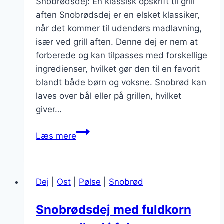
Snobrødsdej: En klassisk opskrift til grill
aften Snobrødsdej er en elsket klassiker,
når det kommer til udendørs madlavning,
især ved grill aften. Denne dej er nem at
forberede og kan tilpasses med forskellige
ingredienser, hvilket gør den til en favorit
blandt både børn og voksne. Snobrød kan
laves over bål eller på grillen, hvilket
giver…
Snobrødsdej
Læs mere
til
grill
aften
Dej
|
Ost
|
Pølse
|
Snobrød
Snobrødsdej med fuldkorn