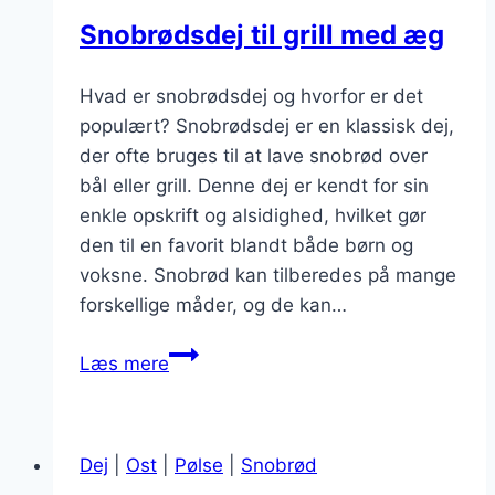
i
Snobrødsdej til grill med æg
fokus
Hvad er snobrødsdej og hvorfor er det
populært? Snobrødsdej er en klassisk dej,
der ofte bruges til at lave snobrød over
bål eller grill. Denne dej er kendt for sin
enkle opskrift og alsidighed, hvilket gør
den til en favorit blandt både børn og
voksne. Snobrød kan tilberedes på mange
forskellige måder, og de kan…
Snobrødsdej
Læs mere
til
grill
med
Dej
|
Ost
|
Pølse
|
Snobrød
æg