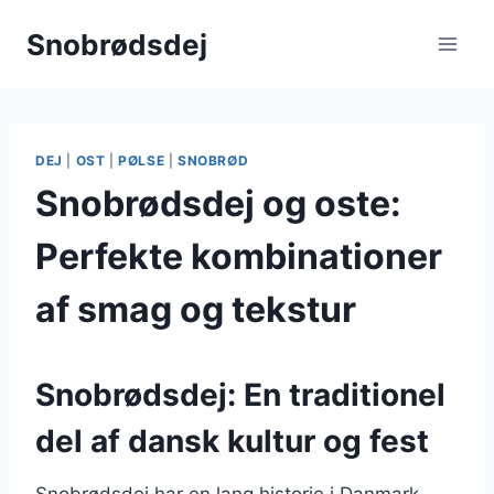
Fortsæt
Snobrødsdej
til
indhold
DEJ
|
OST
|
PØLSE
|
SNOBRØD
Snobrødsdej og oste:
Perfekte kombinationer
af smag og tekstur
Snobrødsdej: En traditionel
del af dansk kultur og fest
Snobrødsdej har en lang historie i Danmark,