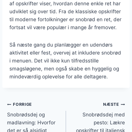
af opskrifter viser, hvordan denne enkle ret har
udviklet sig over tid. Fra de klassiske opskrifter
til moderne fortolkninger er snobrød en ret, der
fortsat vil være populær i mange år fremover.
Så næste gang du planlægger en udendørs
aktivitet eller fest, overvej at inkludere snobrød
i menuen. Det vil ikke kun tilfredsstille
smagsløgene, men også skabe en hyggelig og
mindeværdig oplevelse for alle deltagere.
Indlægsnavigation
FORRIGE
NÆSTE
Snobrødsdej og
Snobrødsdej med
madlavning: Hvorfor
pesto: Lækre
det er så alsidigt
opskrifter til italiensk