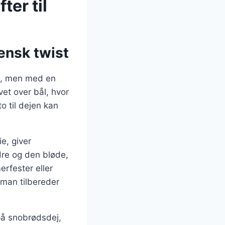
er til
iensk twist
de, men med en
vet over bål, hvor
o til dejen kan
e, giver
re og den bløde,
rfester eller
 man tilbereder
på snobrødsdej,