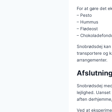
For at gøre det ek
– Pesto
– Hummus
– Flødeost
– Chokoladefond
Snobrødsdej kan o
transportere og ka
arrangementer.
Afslutnin
Snobrødsdej med p
lejlighed. Uanset
aften derhjemme, 
Ved at eksperimen