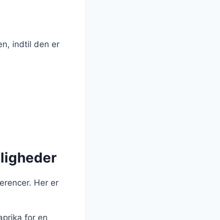
n, indtil den er
jligheder
erencer. Her er
prika for en