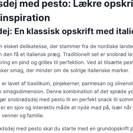
dej med pesto: Lækre opskrift
 inspiration
j: En klassisk opskrift med ital
n elsket delikatesse, der stammer fra de nordiske lan
n den få et italiensk præg. Traditionelt set er snobrød la
ng en pind og grilles til perfektion. Ved at tilsætte pest
kker smag, der minder om de solrige italienske marker.
 er lavet af basilikum, pinjekerner, parmesan og olivenoli
k smagsdimension. Denne kombination af det sprøde yd
ør snobrødsdej med pesto til en perfekt snack til somme
er en sjov og interaktiv måde at nyde mad på, især når
enner og familie.
rødsdej med pesto skal du starte med en grundopskrift 