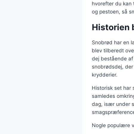
hvorefter du kan 
og pestoen, så s
Historien
Snobrød har en lan
blev tilberedt ove
dej bestående af 
snobrødsdej, der 
krydderier.
Historisk set har 
samledes omkring 
dag, især under s
smagspræferencer, 
Nogle populære va