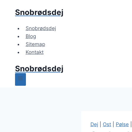
Fortsæt
Snobrødsdej
til
indhold
Snobrødsdej
Blog
Sitemap
Kontakt
Snobrødsdej
Dej
|
Ost
|
Pølse