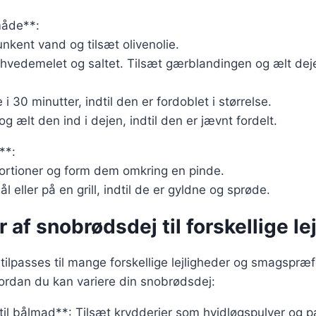
åde**:
unkent vand og tilsæt olivenolie.
d hvedemelet og saltet. Tilsæt gærblandingen og ælt deje
 30 minutter, indtil den er fordoblet i størrelse.
g ælt den ind i dejen, indtil den er jævnt fordelt.
**:
portioner og form dem omkring en pinde.
ål eller på en grill, indtil de er gyldne og sprøde.
r af snobrødsdej til forskellige le
ilpasses til mange forskellige lejligheder og smagspræf
hvordan du kan variere din snobrødsdej:
il bålmad**: Tilsæt krydderier som hvidløgspulver og pa