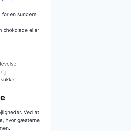
l for en sundere
 chokolade eller
levelse.
ing.
 sukker.
ge
jligheder. Ved at
re, hvor gæsterne
mmen.