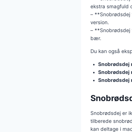
ekstra smagfuld 
– **Snobrødsdej t
version.
– **Snobrødsdej 
bær.
Du kan også eksp
Snobrødsdej 
Snobrødsdej
Snobrødsdej 
Snobrødsde
Snobrødsdej er ik
tilberede snobrød
kan deltage i mad