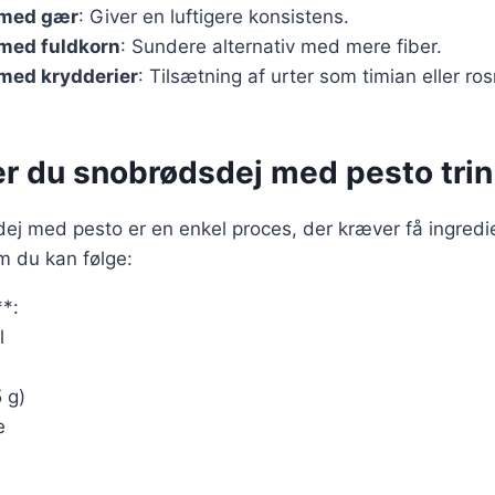
 med gær
: Giver en luftigere konsistens.
med fuldkorn
: Sundere alternativ med mere fiber.
med krydderier
: Tilsætning af urter som timian eller ro
r du snobrødsdej med pesto trin 
ej med pesto er en enkel proces, der kræver få ingredi
m du kan følge:
**:
l
 g)
e