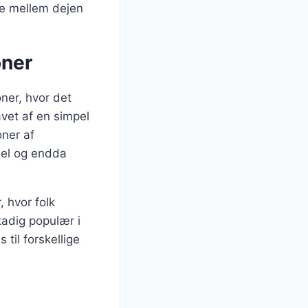
nce mellem dejen
oner
oner, hvor det
avet af en simpel
oner af
mel og endda
, hvor folk
tadig populær i
til forskellige