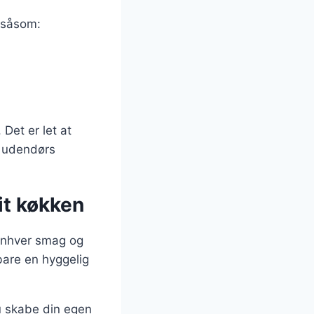
, såsom:
Det er let at
il udendørs
it køkken
 enhver smag og
bare en hyggelig
u skabe din egen