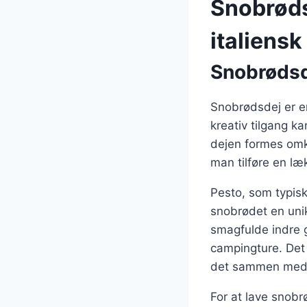
Snobrøds
italiensk
Snobrødsde
Snobrødsdej er e
kreativ tilgang ka
dejen formes omkri
man tilføre en læ
Pesto, som typisk
snobrødet en uni
smagfulde indre g
campingture. Det 
det sammen med v
For at lave snob