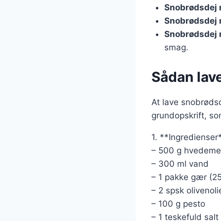
Snobrødsdej
Snobrødsdej 
Snobrødsdej 
smag.
Sådan lave
At lave snobrødsd
grundopskrift, so
1. **Ingredienser
– 500 g hvedeme
– 300 ml vand
– 1 pakke gær (25
– 2 spsk olivenoli
– 100 g pesto
– 1 teskefuld salt