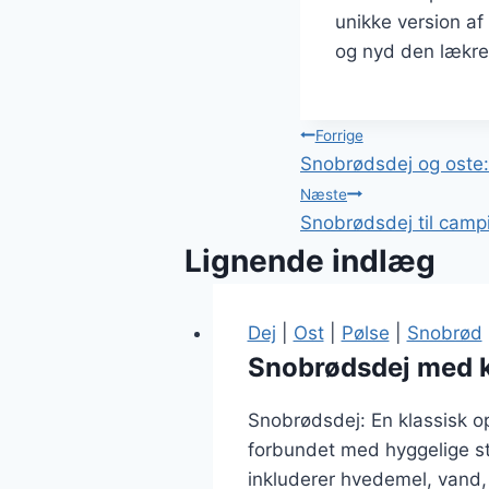
unikke version af
og nyd den lækr
Indlægsnavi
Forrige
Snobrødsdej og oste:
Næste
Snobrødsdej til campi
Lignende indlæg
Dej
|
Ost
|
Pølse
|
Snobrød
Snobrødsdej med k
Snobrødsdej: En klassisk op
forbundet med hyggelige st
inkluderer hvedemel, vand, 