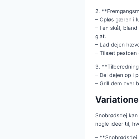
2. **Fremgangsm
– Opløs gæren i l
– I en skål, blan
glat.
– Lad dejen hæve i
– Tilsæt pestoen o
3. **Tilberedning
– Del dejen op i 
– Grill dem over b
Variatione
Snobrødsdej kan t
nogle ideer til, 
– **Snobrødsdej t