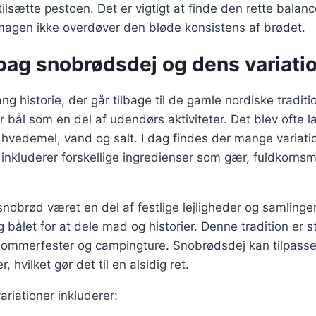
tilsætte pestoen. Det er vigtigt at finde den rette bala
magen ikke overdøver den bløde konsistens af brødet.
 bag snobrødsdej og dens variati
g historie, der går tilbage til de gamle nordiske traditi
r bål som en del af udendørs aktiviteter. Det blev ofte l
hvedemel, vand og salt. I dag findes der mange variati
inkluderer forskellige ingredienser som gær, fuldkorns
snobrød været en del af festlige lejligheder og samlinger
bålet for at dele mad og historier. Denne tradition er s
ommerfester og campingture. Snobrødsdej kan tilpasses 
hvilket gør det til en alsidig ret.
riationer inkluderer: