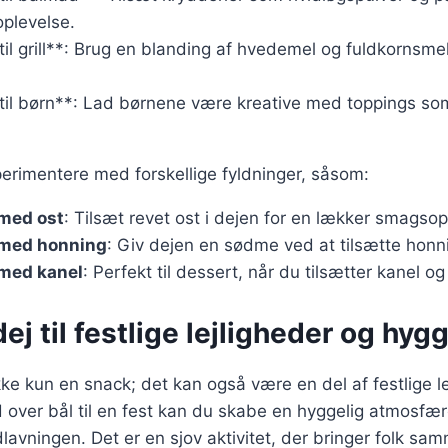
oplevelse.
il grill**: Brug en blanding af hvedemel og fuldkornsme
til børn**: Lad børnene være kreative med toppings som
erimentere med forskellige fyldninger, såsom:
med ost
: Tilsæt revet ost i dejen for en lækker smagsop
 med honning
: Giv dejen en sødme ved at tilsætte honn
med kanel
: Perfekt til dessert, når du tilsætter kanel og
j til festlige lejligheder og hyg
ke kun en snack; det kan også være en del af festlige le
 over bål til en fest kan du skabe en hyggelig atmosfæ
lavningen. Det er en sjov aktivitet, der bringer folk sa