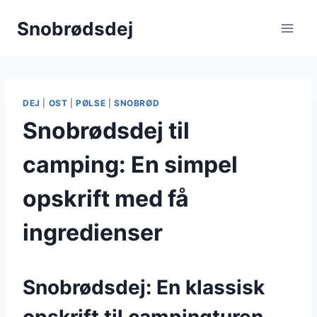
Fortsæt
Snobrødsdej
til
indhold
DEJ
|
OST
|
PØLSE
|
SNOBRØD
Snobrødsdej til
camping: En simpel
opskrift med få
ingredienser
Snobrødsdej: En klassisk
opskrift til campingturen