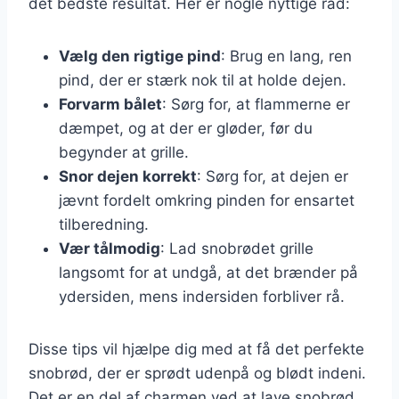
det bedste resultat. Her er nogle nyttige råd:
Vælg den rigtige pind
: Brug en lang, ren
pind, der er stærk nok til at holde dejen.
Forvarm bålet
: Sørg for, at flammerne er
dæmpet, og at der er gløder, før du
begynder at grille.
Snor dejen korrekt
: Sørg for, at dejen er
jævnt fordelt omkring pinden for ensartet
tilberedning.
Vær tålmodig
: Lad snobrødet grille
langsomt for at undgå, at det brænder på
ydersiden, mens indersiden forbliver rå.
Disse tips vil hjælpe dig med at få det perfekte
snobrød, der er sprødt udenpå og blødt indeni.
Det er en del af charmen ved at lave snobrød,