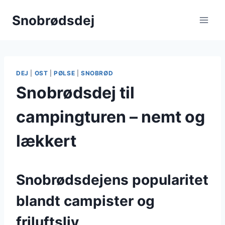
Fortsæt
Snobrødsdej
til
indhold
DEJ
|
OST
|
PØLSE
|
SNOBRØD
Snobrødsdej til
campingturen – nemt og
lækkert
Snobrødsdejens popularitet
blandt campister og
friluftsliv