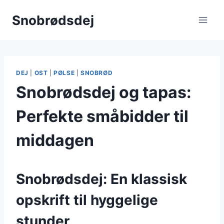
Fortsæt
Snobrødsdej
til
indhold
DEJ
|
OST
|
PØLSE
|
SNOBRØD
Snobrødsdej og tapas:
Perfekte småbidder til
middagen
Snobrødsdej: En klassisk
opskrift til hyggelige
stunder