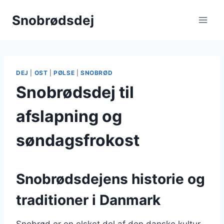
Fortsæt
Snobrødsdej
til
indhold
DEJ
|
OST
|
PØLSE
|
SNOBRØD
Snobrødsdej til
afslapning og
søndagsfrokost
Snobrødsdejens historie og
traditioner i Danmark
Snobrød er en elsket del af den danske kultur,