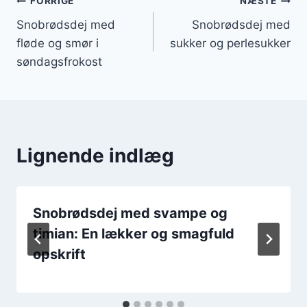
Indlægsnavigation
FORRIGE
NÆSTE
Snobrødsdej med
Snobrødsdej med
fløde og smør i
sukker og perlesukker
søndagsfrokost
Lignende indlæg
Snobrødsdej med svampe og
timian: En lækker og smagfuld
opskrift