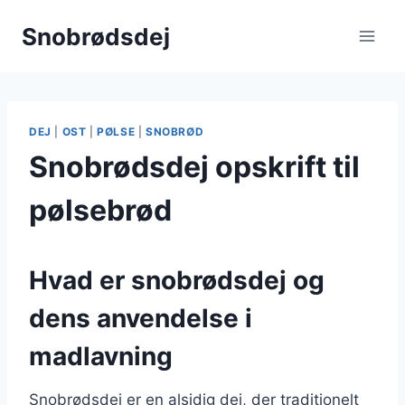
Fortsæt
Snobrødsdej
til
indhold
DEJ
|
OST
|
PØLSE
|
SNOBRØD
Snobrødsdej opskrift til
pølsebrød
Hvad er snobrødsdej og
dens anvendelse i
madlavning
Snobrødsdej er en alsidig dej, der traditionelt