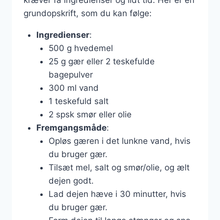
grundopskrift, som du kan følge:
Ingredienser
:
500 g hvedemel
25 g gær eller 2 teskefulde
bagepulver
300 ml vand
1 teskefuld salt
2 spsk smør eller olie
Fremgangsmåde
:
Opløs gæren i det lunkne vand, hvis
du bruger gær.
Tilsæt mel, salt og smør/olie, og ælt
dejen godt.
Lad dejen hæve i 30 minutter, hvis
du bruger gær.