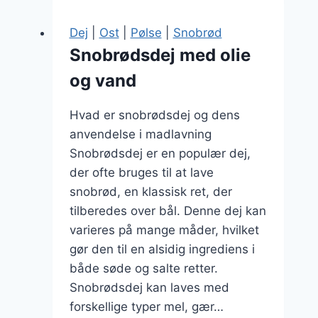
æg
til
Dej
|
Ost
|
Pølse
|
Snobrød
fest
Snobrødsdej med olie
og vand
Hvad er snobrødsdej og dens
anvendelse i madlavning
Snobrødsdej er en populær dej,
der ofte bruges til at lave
snobrød, en klassisk ret, der
tilberedes over bål. Denne dej kan
varieres på mange måder, hvilket
gør den til en alsidig ingrediens i
både søde og salte retter.
Snobrødsdej kan laves med
forskellige typer mel, gær…