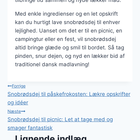
tilbringe tid sammen og nyde lækker mad.
Med enkle ingredienser og en let opskrift
kan du hurtigt lave snobrødsdej til enhver
lejlighed. Uanset om det er til en picnic, en
campingtur eller en fest, vil snobrødsdej
altid bringe glæde og smil til bordet. Så tag
pinden, snur dejen, og nyd en lækker bid af
traditionel dansk madlavning!
Indlægsnavigation
Forrige
Snobrødsdej til påskefrokosten: Lækre opskrifter
og idéer
Næste
Snobrødsdej til picnic: Let at tage med og
smager fantastisk
Lignende indlæg