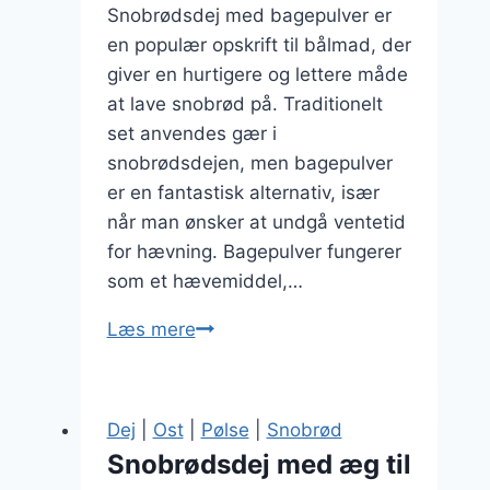
Snobrødsdej med bagepulver er
en populær opskrift til bålmad, der
giver en hurtigere og lettere måde
at lave snobrød på. Traditionelt
set anvendes gær i
snobrødsdejen, men bagepulver
er en fantastisk alternativ, især
når man ønsker at undgå ventetid
for hævning. Bagepulver fungerer
som et hævemiddel,…
Snobrødsdej
Læs mere
med
bagepulver
til
Dej
|
Ost
|
Pølse
|
Snobrød
bålmad
Snobrødsdej med æg til