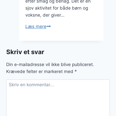
efter smag og behag. Det er en
sjov aktivitet for både børn og
voksne, der giver…
Snobrødsdej
Læs mere
til
bålmad
om
Skriv et svar
sommeren
Din e-mailadresse vil ikke blive publiceret.
Krævede felter er markeret med
*