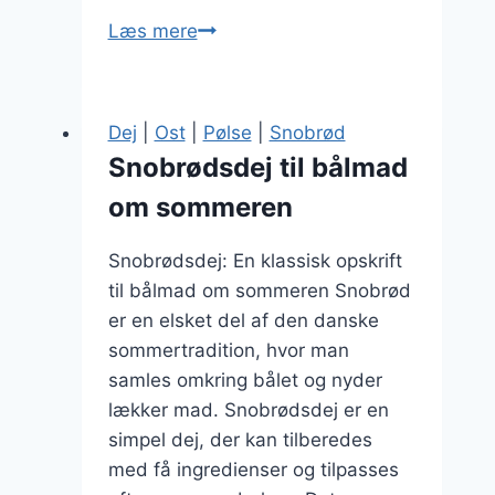
Snobrødsdej
Læs mere
med
olie
og
Dej
|
Ost
|
Pølse
|
Snobrød
vand
Snobrødsdej til bålmad
om sommeren
Snobrødsdej: En klassisk opskrift
til bålmad om sommeren Snobrød
er en elsket del af den danske
sommertradition, hvor man
samles omkring bålet og nyder
lækker mad. Snobrødsdej er en
simpel dej, der kan tilberedes
med få ingredienser og tilpasses