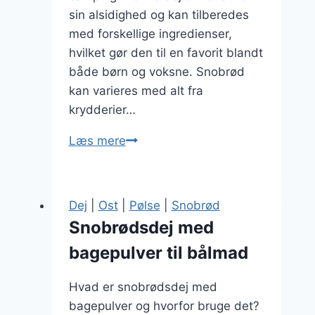
sin alsidighed og kan tilberedes
med forskellige ingredienser,
hvilket gør den til en favorit blandt
både børn og voksne. Snobrød
kan varieres med alt fra
krydderier…
Snobrødsdej
Læs mere
med
flødeost
og
Dej
|
Ost
|
Pølse
|
Snobrød
sesamfrø
Snobrødsdej med
bagepulver til bålmad
Hvad er snobrødsdej med
bagepulver og hvorfor bruge det?