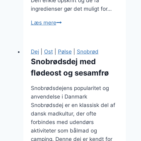
Den enkle opskrift og de få
ingredienser gør det muligt for…
Snobrødsdej
Læs mere
til
sommerfesten
–
Dej
|
Ost
|
Pølse
|
Snobrød
let
Snobrødsdej med
og
flødeost og sesamfrø
lækker
Snobrødsdejens popularitet og
anvendelse i Danmark
Snobrødsdej er en klassisk del af
dansk madkultur, der ofte
forbindes med udendørs
aktiviteter som bålmad og
camping. Denne dej er kendt for