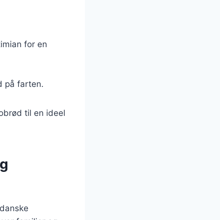
timian for en
 på farten.
obrød til en ideel
og
 danske