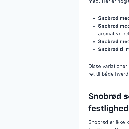
med. Her er nogle 
Snobrød me
Snobrød med
aromatisk op
Snobrød med
Snobrød til
Disse variationer 
ret til både hverd
Snobrød so
festlighed
Snobrød er ikke 