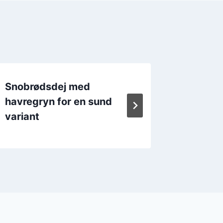
Snobrødsdej med
Snobrø
havregryn for en sund
perlesu
variant