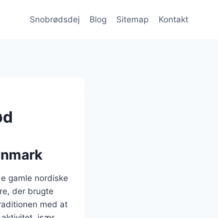
Snobrødsdej
Blog
Sitemap
Kontakt
ød
Danmark
 de gamle nordiske
re, der brugte
raditionen med at
ktivitet, især