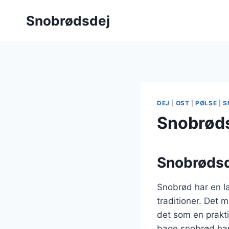
Fortsæt
Snobrødsdej
til
indhold
DEJ
|
OST
|
PØLSE
|
S
Snobrøds
Snobrødsd
Snobrød har en la
traditioner. Det 
det som en prakti
bage snobrød har 