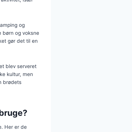
camping og
de børn og voksne
t gør det til en
et blev serveret
ske kultur, men
m brødets
 bruge?
. Her er de