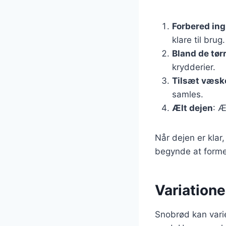
Forbered in
klare til brug.
Bland de tør
krydderier.
Tilsæt væsk
samles.
Ælt dejen
: Æ
Når dejen er klar
begynde at forme
Variationer
Snobrød kan varie