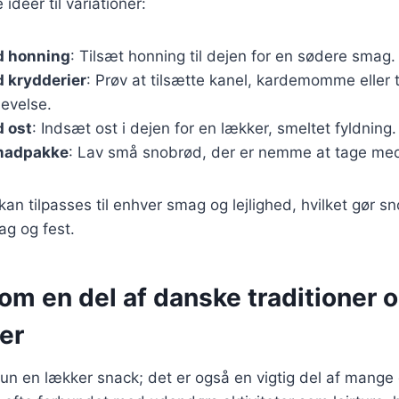
ideer til variationer:
d honning
: Tilsæt honning til dejen for en sødere smag.
 krydderier
: Prøv at tilsætte kanel, kardemomme eller 
levelse.
 ost
: Indsæt ost i dejen for en lækker, smeltet fyldning.
 madpakke
: Lav små snobrød, der er nemme at tage med
kan tilpasses til enhver smag og lejlighed, hvilket gør sn
ag og fest.
m en del af danske traditioner 
er
kun en lækker snack; det er også en vigtig del af mange