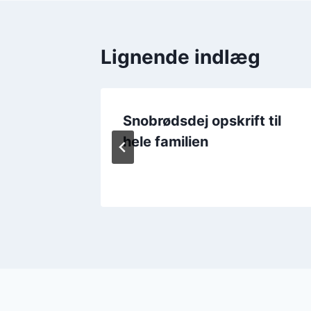
Lignende indlæg
år
Snobrødsdej opskrift til
hele familien