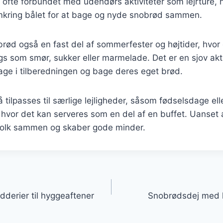
er ofte forbundet med udendørs aktiviteter som lejrture, h
kring bålet for at bage og nyde snobrød sammen.
brød også en fast del af sommerfester og højtider, hvor
ngs som smør, sukker eller marmelade. Det er en sjov akti
tage i tilberedningen og bage deres eget brød.
tilpasses til særlige lejligheder, såsom fødselsdage elle
vor det kan serveres som en del af en buffet. Uanset
folk sammen og skaber gode minder.
gation
derier til hyggeaftener
Snobrødsdej med k