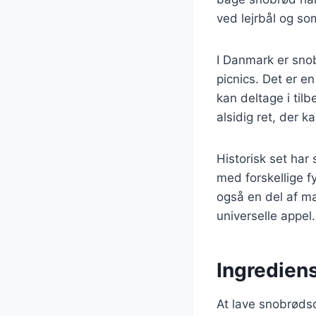
ved lejrbål og so
I Danmark er sno
picnics. Det er e
kan deltage i til
alsidig ret, der 
Historisk set har
med forskellige f
også en del af ma
universelle appel.
Ingrediens
At lave snobrødsd