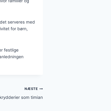
vor familier og
 det serveres med
vitet for børn,
r festlige
 anledningen
NÆSTE
rydderier som timian