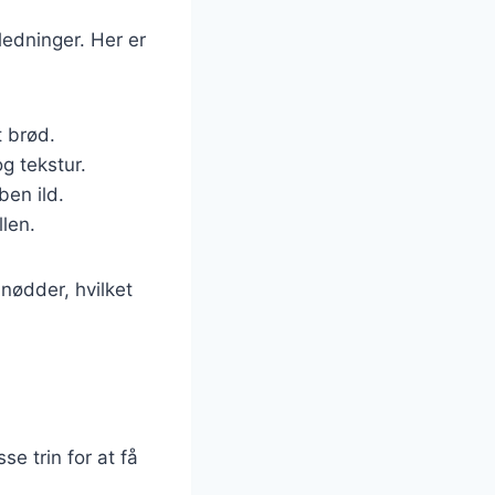
ledninger. Her er
t brød.
g tekstur.
ben ild.
llen.
 nødder, hvilket
se trin for at få