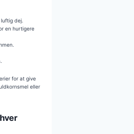
luftig dej.
r en hurtigere
ammen.
.
rier for at give
uldkornsmel eller
nhver