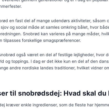
mmerfester.
brød en fast del af mange udendørs aktiviteter, såsom 
n sjov og social måde at samles omkring bålet, hvor bå
beredningen. Snobrød kan varieres på mange måder, hvilke
kan tilpasses forskellige smagspræferencer.
 snobrød også været en del af festlige lejligheder, hvor d
yld og toppings. I dag er det ikke kun en del af den dan
nge andre nordiske landes traditioner, hvilket vidner o
er til snobrødsdej: Hvad skal du
ej kræver enkle ingredienser, som de fleste har hjemme