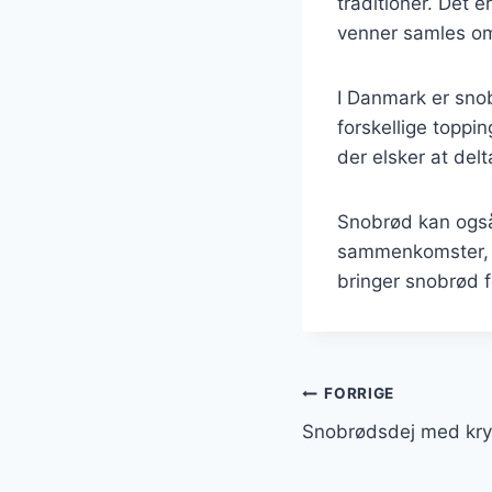
traditioner. Det 
venner samles om
I Danmark er sno
forskellige toppi
der elsker at del
Snobrød kan også 
sammenkomster, h
bringer snobrød 
Indlægsnavi
FORRIGE
Snobrødsdej med kryd