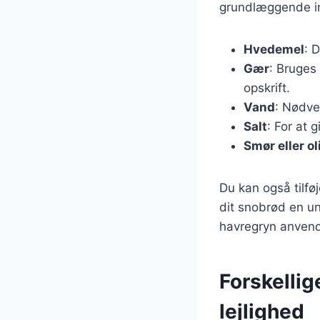
grundlæggende in
Hvedemel
: 
Gær
: Bruges
opskrift.
Vand
: Nødve
Salt
: For at 
Smør eller ol
Du kan også tilføj
dit snobrød en un
havregryn anvend
Forskellig
lejlighed