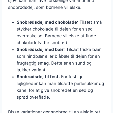
sjovt kan man lave forskellige variationer af
snobrødsdej, som børnene vil elske.
Snobrødsdej med chokolade
: Tilsæt små
stykker chokolade til dejen for en sød
overraskelse. Børnene vil elske at finde
chokoladefyldte snobrød.
Snobrødsdej med bær
: Tilsæt friske bær
som hindbær eller blåbær til dejen for en
frugtagtig smag. Dette er en sund og
lækker variant.
Snobrødsdej til fest
: For festlige
lejligheder kan man tilsætte perlesukker og
kanel for at give snobrødet en sød og
sprød overflade.
Disse variationer gør snobrød til en alsidig ret,