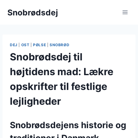
Fortsæt
Snobrødsdej
til
indhold
DEJ
|
OST
|
PØLSE
|
SNOBRØD
Snobrødsdej til
højtidens mad: Lækre
opskrifter til festlige
lejligheder
Snobrødsdejens historie og
traditioner i Danmark