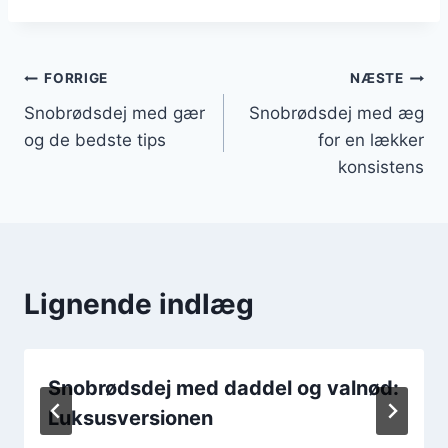
Indlægsnavigation
FORRIGE
NÆSTE
Snobrødsdej med gær
Snobrødsdej med æg
og de bedste tips
for en lækker
konsistens
Lignende indlæg
Snobrødsdej med daddel og valnød:
Luksusversionen