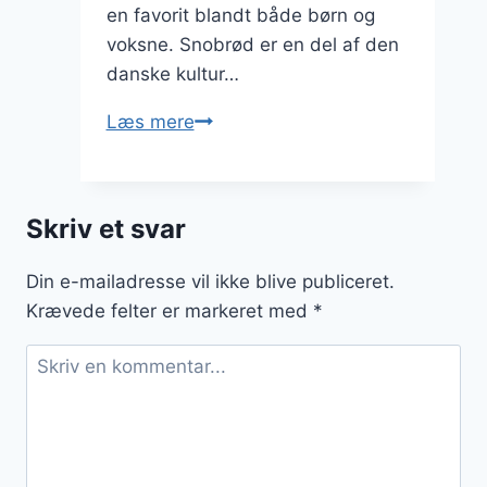
en favorit blandt både børn og
voksne. Snobrød er en del af den
danske kultur…
Snobrødsdej
Læs mere
med
sukker
og
Skriv et svar
kanel
til
Din e-mailadresse vil ikke blive publiceret.
hyggeaften
Krævede felter er markeret med
*