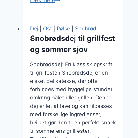
Snobrødsdej
Læs mere
til
camping:
opskrift
Dej
|
Ost
|
Pølse
|
Snobrød
på
Snobrødsdej til grillfest
lækkerhed
og sommer sjov
Snobrødsdej: En klassisk opskrift
til grillfesten Snobrødsdej er en
elsket delikatesse, der ofte
forbindes med hyggelige stunder
omkring bålet eller grillen. Denne
dej er let at lave og kan tilpasses
med forskellige ingredienser,
hvilket gør den til en perfekt snack
til sommerens grillfester.