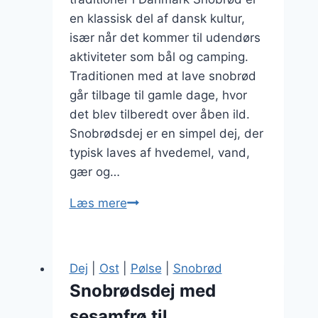
en klassisk del af dansk kultur,
især når det kommer til udendørs
aktiviteter som bål og camping.
Traditionen med at lave snobrød
går tilbage til gamle dage, hvor
det blev tilberedt over åben ild.
Snobrødsdej er en simpel dej, der
typisk laves af hvedemel, vand,
gær og…
Snobrødsdej
Læs mere
med
perlesukker
og
Dej
|
Ost
|
Pølse
|
Snobrød
marcipan
Snobrødsdej med
sesamfrø til