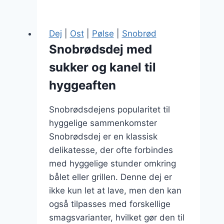
med
sesamfrø
til
Dej
|
Ost
|
Pølse
|
Snobrød
søndagsfrokost
Snobrødsdej med
sukker og kanel til
hyggeaften
Snobrødsdejens popularitet til
hyggelige sammenkomster
Snobrødsdej er en klassisk
delikatesse, der ofte forbindes
med hyggelige stunder omkring
bålet eller grillen. Denne dej er
ikke kun let at lave, men den kan
også tilpasses med forskellige
smagsvarianter, hvilket gør den til