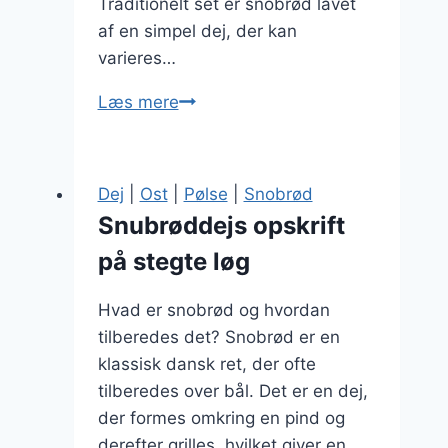
Traditionelt set er snobrød lavet
af en simpel dej, der kan
varieres…
Snobrødsdej
Læs mere
til
grillfest
og
Dej
|
Ost
|
Pølse
|
Snobrød
sommer
Snubrøddejs opskrift
sjov
på stegte løg
Hvad er snobrød og hvordan
tilberedes det? Snobrød er en
klassisk dansk ret, der ofte
tilberedes over bål. Det er en dej,
der formes omkring en pind og
derefter grilles, hvilket giver en