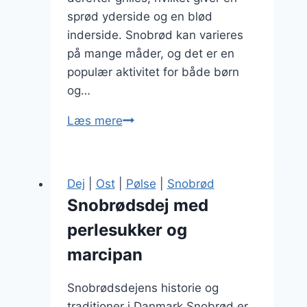
sprød yderside og en blød
inderside. Snobrød kan varieres
på mange måder, og det er en
populær aktivitet for både børn
og…
Snubrøddejs
Læs mere
opskrift
på
stegte
Dej
|
Ost
|
Pølse
|
Snobrød
løg
Snobrødsdej med
perlesukker og
marcipan
Snobrødsdejens historie og
traditioner i Danmark Snobrød er