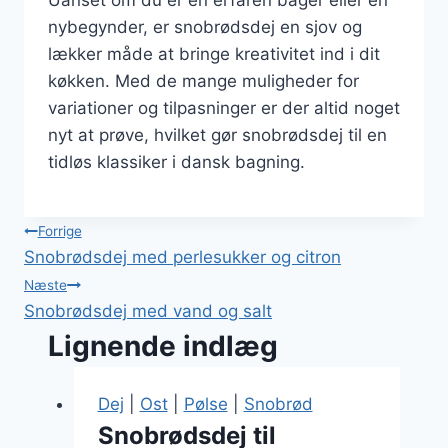
Uanset om du er en erfaren bager eller en
nybegynder, er snobrødsdej en sjov og
lækker måde at bringe kreativitet ind i dit
køkken. Med de mange muligheder for
variationer og tilpasninger er der altid noget
nyt at prøve, hvilket gør snobrødsdej til en
tidløs klassiker i dansk bagning.
Indlægsnavigation
Forrige
Snobrødsdej med perlesukker og citron
Næste
Snobrødsdej med vand og salt
Lignende indlæg
Dej
|
Ost
|
Pølse
|
Snobrød
Snobrødsdej til