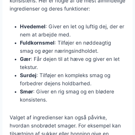
konsistens. Her er nogle af de mest almindelige
ingredienser og deres funktioner:
Hvedemel
: Giver en let og luftig dej, der er
nem at arbejde med.
Fuldkornsmel
: Tilføjer en nøddeagtig
smag og øger næringsindholdet.
Gær
: Får dejen til at hæve og giver en let
tekstur.
Surdej
: Tilføjer en kompleks smag og
forbedrer dejens holdbarhed.
Smør
: Giver en rig smag og en blødere
konsistens.
Valget af ingredienser kan også påvirke,
hvordan snobrødet smager. For eksempel kan
tilsætning af sukker eller honning give en