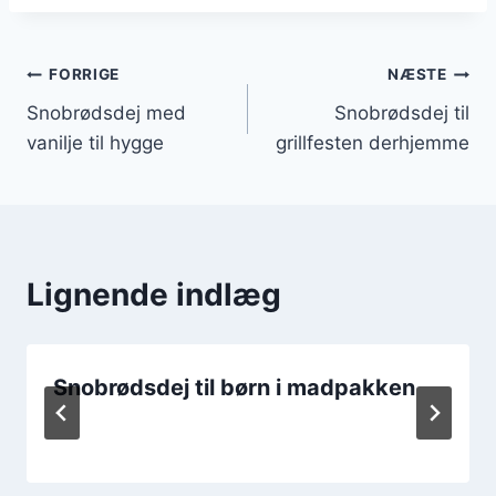
Indlægsnavigation
FORRIGE
NÆSTE
Snobrødsdej med
Snobrødsdej til
vanilje til hygge
grillfesten derhjemme
Lignende indlæg
Snobrødsdej til børn i madpakken