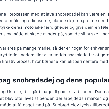
ene i processen med at lave snobrødsdej kan være en læ
d at måle ingredienserne, blande dejen og forme den ti
tyrke deres motoriske færdigheder og give dem en følel
n sjov måde at skabe minder på, som de vil huske i man
varieres på mange måder, så der er noget for enhver 
e krydderier, sødemidler eller endda chokolade for at gør
en kreativ proces, hvor børnene kan eksperimentere med
 bag snobrødsdej og dens popular
ng historie, der går tilbage til gamle traditioner i Danm
et blev ofte lavet af bønder, der arbejdede i marken og
måde at få noget mad på. Snobrød blev typisk tilberedt 