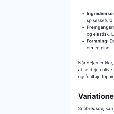
Ingrediense
spiseskefuld 
Fremgangs
og elastisk. 
Formning
: D
om en pind.
Når dejen er klar
at se dejen blive
også tilføje topp
Variatione
Snobrødsdej kan t