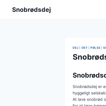
Fortsæt
Snobrødsdej
til
indhold
DEJ
|
OST
|
PØLSE
|
S
Snobrødsd
Snobrødsde
Snobrødsdej er en
hyggeligt selskab
At lave snobrød o
for at lære børn