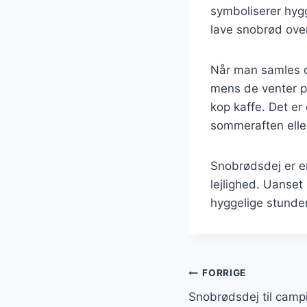
symboliserer hyg
lave snobrød over
Når man samles om
mens de venter p
kop kaffe. Det er
sommeraften eller
Snobrødsdej er en 
lejlighed. Uanset
hyggelige stunder
Indlægsnavi
FORRIGE
Snobrødsdej til camp