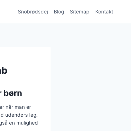
Snobrødsdej
Blog
Sitemap
Kontakt
ab
r børn
r når man er i
ed udendørs leg.
 også en mulighed