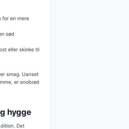
n for en mere
 en sød
t eller skinke til
hver smag. Uanset
jemme, er snobrød
og hygge
dition. Det