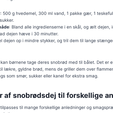
r
: 500 g hvedemel, 300 ml vand, 1 pakke gær, 1 teskefuld
sukker.
måde
: Bland alle ingredienserne i en skål, og ælt dejen, i
Lad dejen hæve i 30 minutter.
el dejen op i mindre stykker, og tril dem til lange stæng
, kan børnene tage deres snobrød med til bålet. Det er e
 til lækre, gyldne brød, mens de griller dem over flamm
ings som smør, sukker eller kanel for ekstra smag.
r af snobrødsdej til forskellige a
ilpasses til mange forskellige anledninger og smagspræ