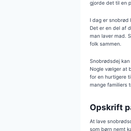
gjorde det til en 
I dag er snobrød 
Det er en del af
man laver mad. Sn
folk sammen.
Snobrødsdej kan la
Nogle vælger at b
for en hurtigere 
mange familiers t
Opskrift p
At lave snobrødsd
som børn nemt ka