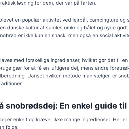
praktisk løsning for dem, der var på farten.
blevet en populær aktivitet ved lejrbål, campingture og
 den danske kultur at samles omkring bålet og nyde god
obrød er ikke kun en snack, men også en social aktivite
ves med forskellige ingredienser, hvilket gør det til en a
ruge gær for at få en luftigere dej, mens andre foretr
tilberedning. Uanset hvilken metode man vælger, er snob
raditioner.
å snobrødsdej: En enkel guide til
ej er enkelt og kræver ikke mange ingredienser. Her er 
n følge: