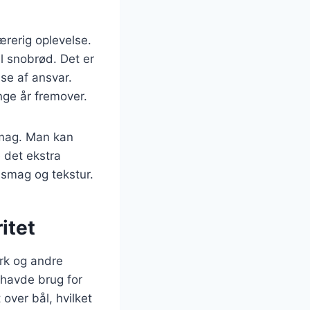
rerig oplevelse.
l snobrød. Det er
se af ansvar.
ge år fremover.
smag. Man kan
e det ekstra
 smag og tekstur.
itet
ark og andre
 havde brug for
over bål, hvilket