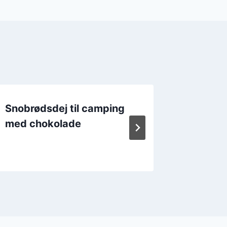
Snobrødsdej til camping
Snobrø
med chokolade
og kryd