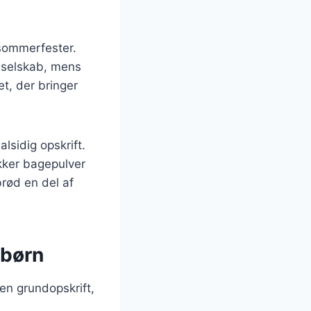
 sommerfester.
t selskab, mens
t, der bringer
lsidig opskrift.
ækker bagepulver
rød en del af
 børn
en grundopskrift,