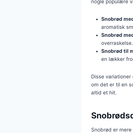
nogle populære va
Snobrød med
aromatisk sm
Snobrød med
overraskelse.
Snobrød til
en lækker fro
Disse variationer
om det er til en 
altid et hit.
Snobrødsde
Snobrød er mere e