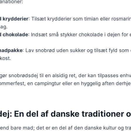
riationer:
 krydderier
: Tilsæt krydderier som timian eller rosmari
ag.
 chokolade
: Indsæt små stykker chokolade i dejen for
 madpakke
: Lav snobrød uden sukker og tilsæt fyld som os
kost.
 gør snobrødsdej til en alsidig ret, der kan tilpasses en
sommerfest, en campingtur eller en hyggelig aften derh
j: En del af danske traditioner 
nd bare mad; det er en del af den danske kultur og tra