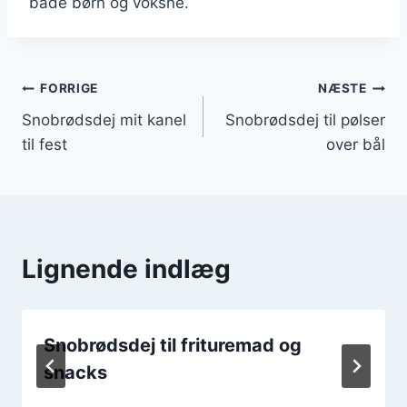
både børn og voksne.
Indlægsnavigation
FORRIGE
NÆSTE
Snobrødsdej mit kanel
Snobrødsdej til pølser
til fest
over bål
Lignende indlæg
Snobrødsdej til frituremad og
snacks