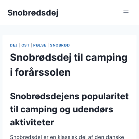
Fortsæt
Snobrødsdej
til
indhold
DEJ
|
OST
|
PØLSE
|
SNOBRØD
Snobrødsdej til camping
i forårssolen
Snobrødsdejens popularitet
til camping og udendørs
aktiviteter
Snobrødsdej er en klassisk del af den danske