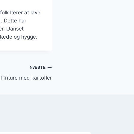
olk lærer at lave
. Dette har
er. Uanset
 glæde og hygge.
NÆSTE
l friture med kartofler