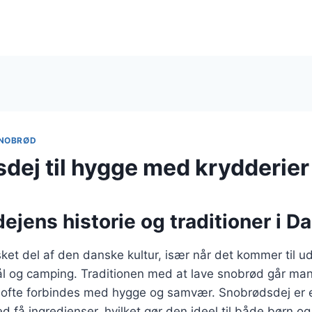
NOBRØD
dej til hygge med krydderier
jens historie og traditioner i 
ket del af den danske kultur, især når det kommer til 
ål og camping. Traditionen med at lave snobrød går man
r ofte forbindes med hygge og samvær. Snobrødsdej er e
d få ingredienser, hvilket gør den ideel til både børn o