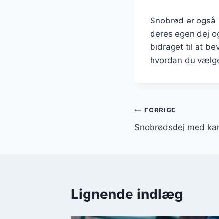
Snobrød er også b
deres egen dej og
bidraget til at b
hvordan du vælger
Indlægsnavi
FORRIGE
Snobrødsdej med kane
Lignende indlæg