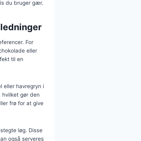
vis du bruger gær.
nledninger
ferencer. For
chokolade eller
ekt til en
 eller havregryn i
, hvilket gør den
er frø for at give
 stegte løg. Disse
 kan også serveres