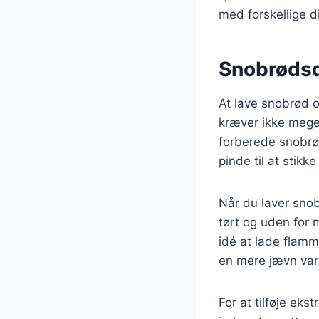
med forskellige di
Snobrødsde
At lave snobrød o
kræver ikke meget
forberede snobrød
pinde til at stikk
Når du laver snobr
tørt og uden for
idé at lade flamm
en mere jævn va
For at tilføje eks