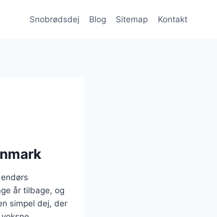
Snobrødsdej
Blog
Sitemap
Kontakt
Danmark
udendørs
ge år tilbage, og
n simpel dej, der
g voksne.