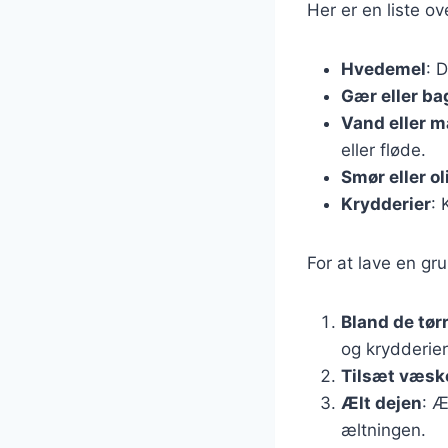
Her er en liste o
Hvedemel
: 
Gær eller ba
Vand eller 
eller fløde.
Smør eller ol
Krydderier
: 
For at lave en gr
Bland de tør
og krydderier
Tilsæt væsk
Ælt dejen
: Æ
æltningen.