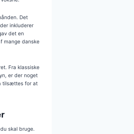
 hånden. Det
der inkluderer
 gav det en
 af mange danske
ret. Fra klassiske
yn, er der noget
tilsættes for at
er
du skal bruge.