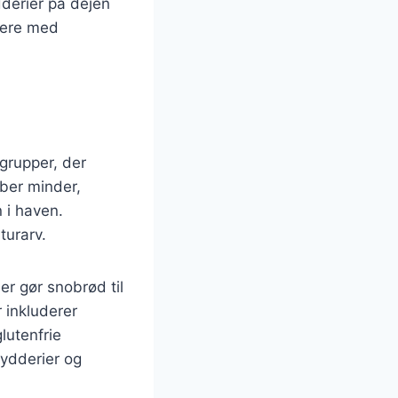
dderier på dejen
ntere med
grupper, der
aber minder,
 i haven.
turarv.
r gør snobrød til
 inkluderer
lutenfrie
rydderier og