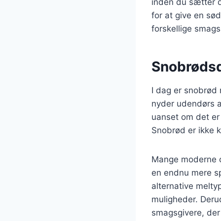
inden du sætter d
for at give en sø
forskellige smag
Snobrødsd
I dag er snobrød 
nyder udendørs ak
uanset om det er 
Snobrød er ikke 
Mange moderne ops
en endnu mere sp
alternative melty
muligheder. Derud
smagsgivere, der 