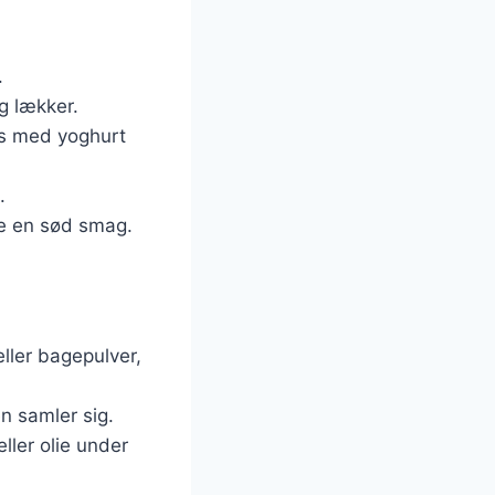
.
og lækker.
es med yoghurt
.
ve en sød smag.
ller bagepulver,
en samler sig.
eller olie under