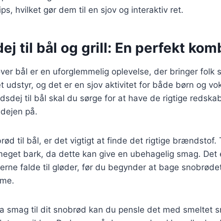
ps, hvilket gør dem til en sjov og interaktiv ret.
j til bål og grill: En perfekt kom
ver bål er en uforglemmelig oplevelse, der bringer fol
 udstyr, og det er en sjov aktivitet for både børn og vo
sdej til bål skal du sørge for at have de rigtige redsk
e dejen på.
ød til bål, er det vigtigt at finde det rigtige brændstof
 meget bark, da dette kan give en ubehagelig smag. Det
erne falde til gløder, før du begynder at bage snobrødet
rme.
tra smag til dit snobrød kan du pensle det med smeltet sm