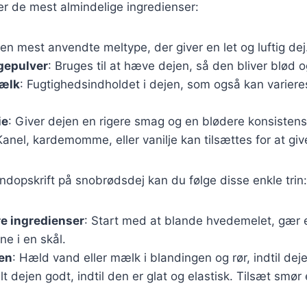
ver de mest almindelige ingredienser:
Den mest anvendte meltype, der giver en let og luftig dej
gepulver
: Bruges til at hæve dejen, så den bliver blød 
mælk
: Fugtighedsindholdet i dejen, som også kan varier
ie
: Giver dejen en rigere smag og en blødere konsistens
Kanel, kardemomme, eller vanilje kan tilsættes for at gi
undopskrift på snobrødsdej kan du følge disse enkle trin:
re ingredienser
: Start med at blande hvedemelet, gær e
ne i en skål.
en
: Hæld vand eller mælk i blandingen og rør, indtil dej
lt dejen godt, indtil den er glat og elastisk. Tilsæt smør 