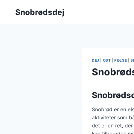
Fortsæt
Snobrødsdej
til
indhold
DEJ
|
OST
|
PØLSE
|
S
Snobrøds
Snobrødsde
Snobrød er en els
aktiviteter som b
det er en ret, de
kan tilberedes me