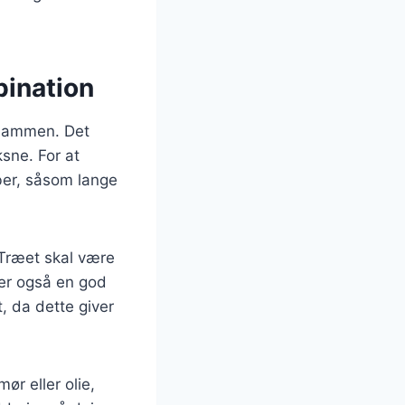
bination
k sammen. Det
ksne. For at
aber, såsom lange
. Træet skal være
 er også en god
, da dette giver
ør eller olie,