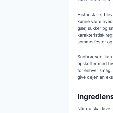
Historisk set ble
kunne være hvede
gær, sukker og sm
karakteristisk rø
sommerfester og
Snobrødsdej kan va
opskrifter med hv
for enhver smag.
give dejen en eks
Ingrediens
Når du skal lave 