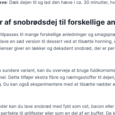
æve
: Dæk dejen til og lad den hæve i ca. 30 minutter, h
r af snobrødsdej til forskellige a
ilpasses til mange forskellige anledninger og smagspræ
ave en sød version til dessert ved at tilsætte honning, 
ienser giver en lækker og dekadent snobrød, der er perf
 sundere variant, kan du overveje at bruge fuldkornsmel
l. Dette tilføjer ekstra fibre og næringsstoffer til dejen
lg. Du kan også eksperimentere med at tilsætte nødder ell
igheder kan du lave snobrød med fyld som ost, bacon eller
perfekte til grillfester eller som en del af en buffet. De