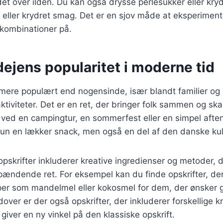
et over ilden. Du kan også drysse perlesukker eller kry
d eller krydret smag. Det er en sjov måde at eksperime
skombinationer på.
ejens popularitet i moderne tid
mere populært end nogensinde, især blandt familier og 
tiviteter. Det er en ret, der bringer folk sammen og sk
ved en campingtur, en sommerfest eller en simpel aften
kun en lækker snack, men også en del af den danske kul
krifter inkluderer kreative ingredienser og metoder, de
ændende ret. For eksempel kan du finde opskrifter, der
per som mandelmel eller kokosmel for dem, der ønsker g
over er der også opskrifter, der inkluderer forskellige k
giver en ny vinkel på den klassiske opskrift.