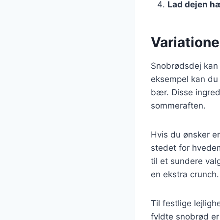
Lad dejen h
Variatione
Snobrødsdej kan t
eksempel kan du l
bær. Disse ingred
sommeraften.
Hvis du ønsker en
stedet for hvedeme
til et sundere va
en ekstra crunch.
Til festlige lejl
fyldte snobrød er 