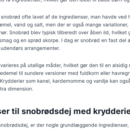
v snobrød ofte lavet af de ingredienser, man havde ved
mel, vand og salt, men der er også mange variationer, 
ør. Snobrød blev typisk tilberedt over åben ild, hvilket
gsmag og en sprød skorpe. I dag er snobrød en fast del
 udendørs arrangementer.
rieres på utallige måder, hvilket gør den til en alsidig 
edemel til sundere versioner med fuldkorn eller havregr
 Krydderier som kanel, kardemomme og vanilje kan også 
tra dimension.
er til snobrødsdej med krydderi
snobrødsdej, er der nogle grundlæggende ingredienser, 