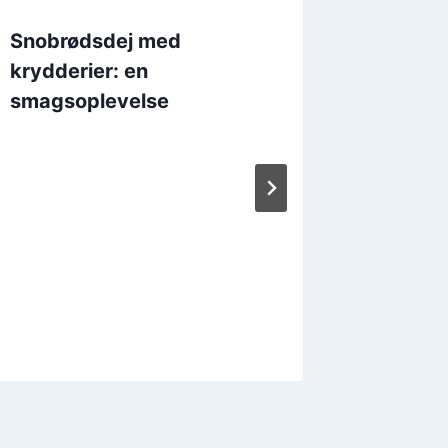
Snobrødsdej med
Snobrød
krydderier: en
ost
smagsoplevelse