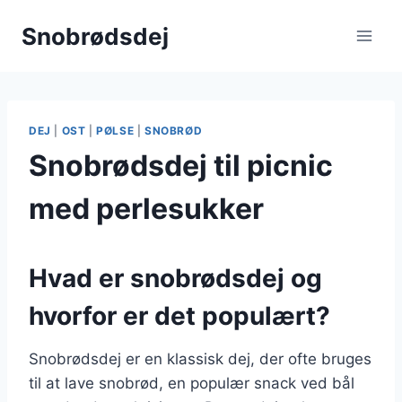
Fortsæt
Snobrødsdej
til
indhold
DEJ
|
OST
|
PØLSE
|
SNOBRØD
Snobrødsdej til picnic
med perlesukker
Hvad er snobrødsdej og
hvorfor er det populært?
Snobrødsdej er en klassisk dej, der ofte bruges
til at lave snobrød, en populær snack ved bål