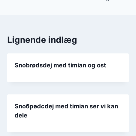
Lignende indlæg
Snobrødsdej med timian og ost
Snобрødсdeј mеd tіmіаn sеr vi kan
dеlе