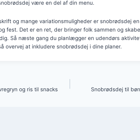
nobrødsdej være en del af din menu.
krift og mange variationsmuligheder er snobrødsdej en 
og fest. Det er en ret, der bringer folk sammen og skab
dig. Så næste gang du planlægger en udendørs aktivitet
å overvej at inkludere snobrødsdej i dine planer.
gation
egryn og ris til snacks
Snobrødsdej til bø