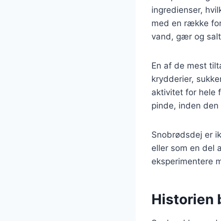
ingredienser, hvi
med en række fors
vand, gær og salt
En af de mest til
krydderier, sukker
aktivitet for hel
pinde, inden den b
Snobrødsdej er ik
eller som en del 
eksperimentere me
Historien