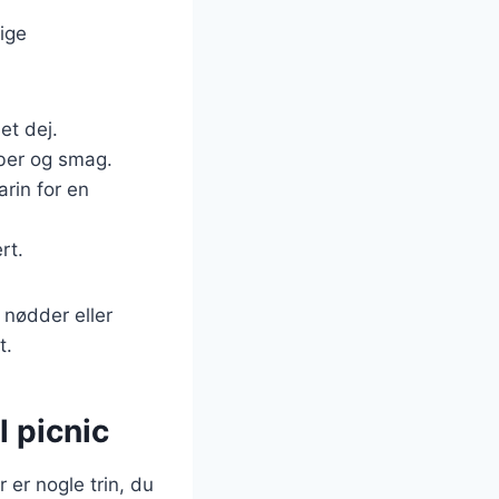
lige
let dej.
fiber og smag.
arin for en
rt.
 nødder eller
t.
l picnic
 er nogle trin, du