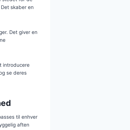
. Det skaber en
er. Det giver en
gne
t introducere
 og se deres
hed
passes til enhver
yggelig aften