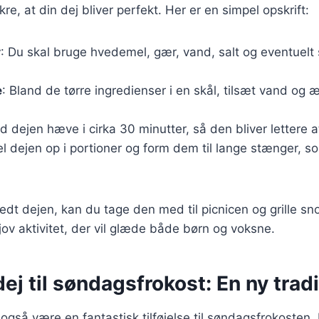
ikre, at din dej bliver perfekt. Her er en simpel opskrift:
r
: Du skal bruge hvedemel, gær, vand, salt og eventuelt 
e
: Bland de tørre ingredienser i en skål, tilsæt vand og æl
ad dejen hæve i cirka 30 minutter, så den bliver lettere 
el dejen op i portioner og form dem til lange stænger, 
edt dejen, kan du tage den med til picnicen og grille s
sjov aktivitet, der vil glæde både børn og voksne.
j til søndagsfrokost: En ny tradi
gså være en fantastisk tilføjelse til søndagsfrokosten. 