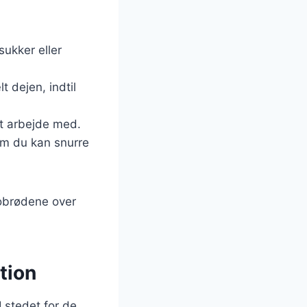
sukker eller
t dejen, indtil
at arbejde med.
som du kan snurre
nobrødene over
tion
I stedet for de