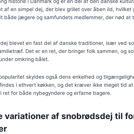
ng historie i Danmark og er en del af den danske kultura
 af en simpel dej, der blev grillet over åben ild, hvilket 
dt både jægere og samfundets medlemmer, der nød at 
dej blevet en fast del af danske traditioner, især ved 
milietræf. Det er en ret, der bringer folk sammen, og s
under omkring bålet.
opularitet skyldes også dens enkelhed og tilgængelighe
findes i ethvert køkken, og det kræver ikke meget tid at
eel ret for både nybegyndere og erfarne bagere.
e variationer af snobrødsdej til fo
er