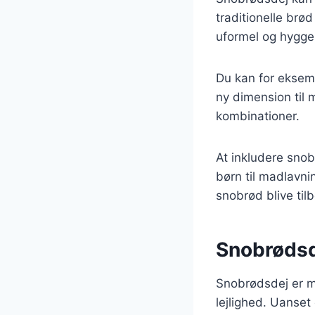
traditionelle brø
uformel og hyggel
Du kan for eksemp
ny dimension til 
kombinationer.
At inkludere sno
børn til madlavni
snobrød blive til
Snobrødsde
Snobrødsdej er me
lejlighed. Uanset