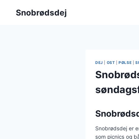
Fortsæt
Snobrødsdej
til
indhold
DEJ
|
OST
|
PØLSE
|
S
Snobrødsd
søndags
Snobrødsde
Snobrødsdej er en
som picnics og bå