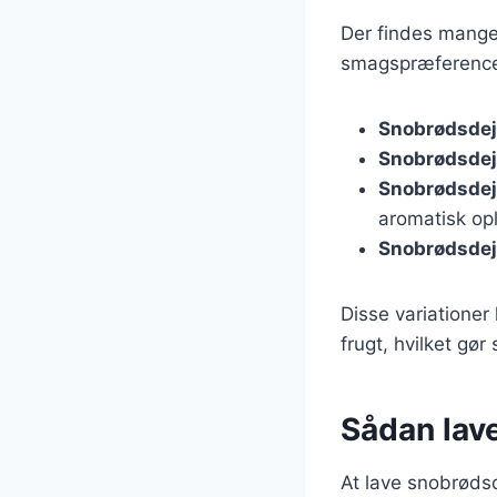
Der findes mange 
smagspræferencer
Snobrødsde
Snobrødsdej
Snobrødsdej
aromatisk op
Snobrødsdej
Disse variationer
frugt, hvilket gør
Sådan lave
At lave snobrødsd