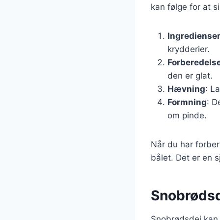
kan følge for at s
Ingrediense
krydderier.
Forberedels
den er glat.
Hævning
: L
Formning
: D
om pinde.
Når du har forber
bålet. Det er en 
Snobrødsde
Snobrødsdej kan o