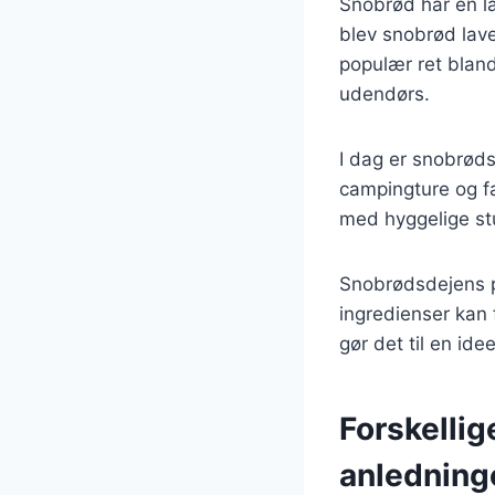
Snobrød har en la
blev snobrød lavet
populær ret blan
udendørs.
I dag er snobrøds
campingture og fa
med hyggelige st
Snobrødsdejens p
ingredienser kan 
gør det til en id
Forskellig
anledning