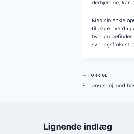
derhjemme, kan s
Med sin enkle ops
til både hverdag 
hvor du befinder 
søndagsfrokost, s
Indlægsnavi
FORRIGE
Snobrødsdej med havr
Lignende indlæg