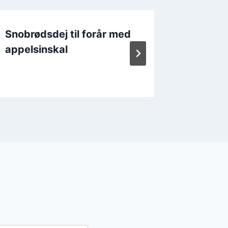
Snobrødsdej til forår med
Snobrød
appelsinskal
den le