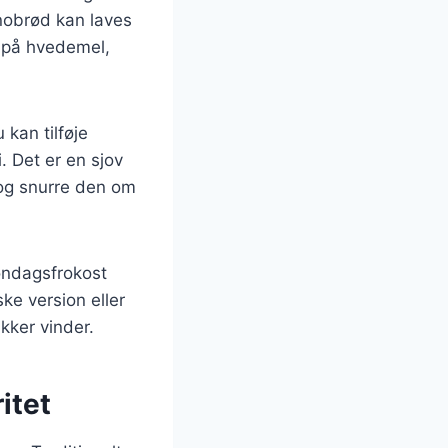
Snobrød kan laves
t på hvedemel,
kan tilføje
. Det er en sjov
 og snurre den om
søndagsfrokost
ke version eller
kker vinder.
itet