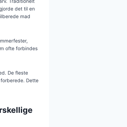
rv. Traditionelt
gjorde det til en
tilberede mad
sommerfester,
om ofte forbindes
d. De fleste
 forberede. Dette
rskellige