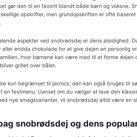
lket gør den til en favorit blandt både børn og voksne. 
kellige opskrifter, men grundopskriften er ofte basere
.
talende aspekter ved snobrødsdej er dens alsidighed. Du 
 eller endda chokolade for at give dejen en personlig vri
e familien, hvor børnene kan være med til at forme dejen
liver grillet over bålet.
ke kun begrænset til picnics; den kan også bruges til 
af en festmenu. Uanset om du vælger at lave den klassis
d nye smagsvarianter, vil snobrødsdej altid være en si
 bag snobrødsdej og dens popular