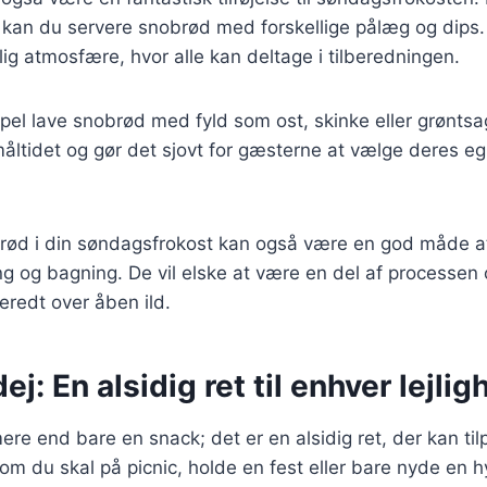
d kan du servere snobrød med forskellige pålæg og dips
ig atmosfære, hvor alle kan deltage i tilberedningen.
el lave snobrød med fyld som ost, skinke eller grøntsag
måltidet og gør det sjovt for gæsterne at vælge deres e
brød i din søndagsfrokost kan også være en god måde a
ng og bagning. De vil elske at være en del af processen
beredt over åben ild.
j: En alsidig ret til enhver lejlig
re end bare en snack; det er en alsidig ret, der kan til
 om du skal på picnic, holde en fest eller bare nyde en h