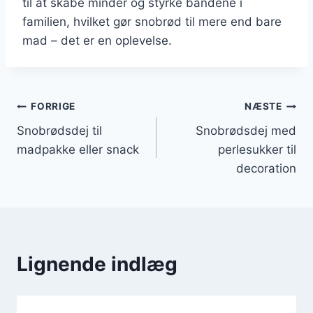
til at skabe minder og styrke båndene i
familien, hvilket gør snobrød til mere end bare
mad – det er en oplevelse.
Indlægsnavigation
FORRIGE
NÆSTE
Snobrødsdej til
Snobrødsdej med
madpakke eller snack
perlesukker til
decoration
Lignende indlæg