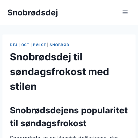
Fortsæt
Snobrødsdej
til
indhold
DEJ
|
OST
|
PØLSE
|
SNOBRØD
Snobrødsdej til
søndagsfrokost med
stilen
Snobrødsdejens popularitet
til søndagsfrokost
Snobrødsdej er en klassisk delikatesse, der