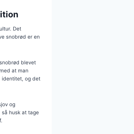
ition
ltur. Det
ave snobrød er en
r snobrød blevet
g med at man
identitet, og det
sjov og
 så husk at tage
.