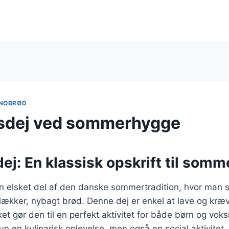
NOBRØD
sdej ved sommerhygge
ej: En klassisk opskrift til som
n elsket del af den danske sommertradition, hvor man 
 lækker, nybagt brød. Denne dej er enkel at lave og kræv
ket gør den til en perfekt aktivitet for både børn og voks
n en kulinarisk oplevelse, men også en social aktivitet, 