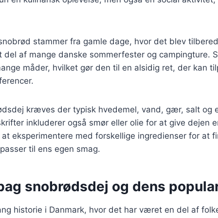
nobrød stammer fra gamle dage, hvor det blev tilberedt
st del af mange danske sommerfester og campingture. 
nge måder, hvilket gør den til en alsidig ret, der kan ti
erencer.
ødsdej kræves der typisk hvedemel, vand, gær, salt og e
rifter inkluderer også smør eller olie for at give dejen 
 at eksperimentere med forskellige ingredienser for at 
passer til ens egen smag.
 bag snobrødsdej og dens popular
ng historie i Danmark, hvor det har været en del af folke