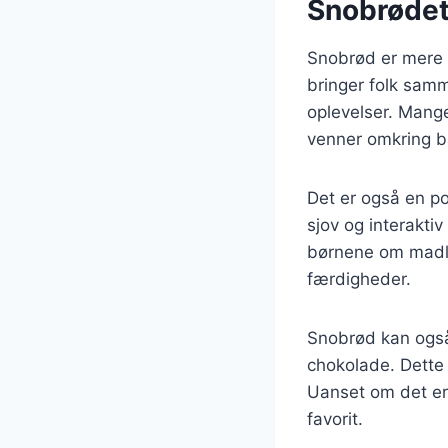
Snobrødet
Snobrød er mere e
bringer folk sam
oplevelser. Mang
venner omkring b
Det er også en p
sjov og interakti
børnene om madlav
færdigheder.
Snobrød kan også
chokolade. Dette g
Uanset om det er 
favorit.