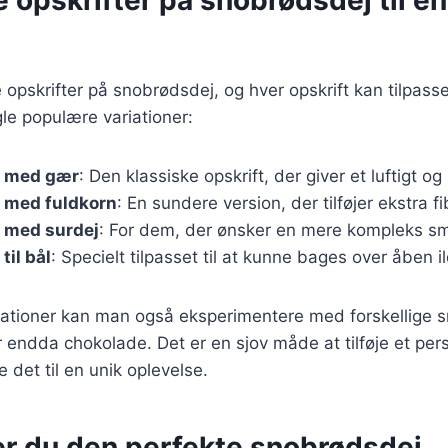
opskrifter på snobrødsdej, og hver opskrift kan tilpass
le populære variationer:
j med gær
: Den klassiske opskrift, der giver et luftigt o
 med fuldkorn
: En sundere version, der tilføjer ekstra 
 med surdej
: For dem, der ønsker en mere kompleks sm
til bål
: Specielt tilpasset til at kunne bages over åben il
iationer kan man også eksperimentere med forskellige
er endda chokolade. Det er en sjov måde at tilføje et pers
 det til en unik oplevelse.
er du den perfekte snobrødsdej