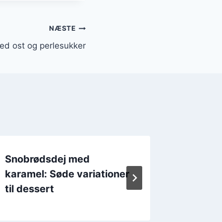
NÆSTE
d ost og perlesukker
Snobrødsdej med
Snobrø
karamel: Søde variationer
og æg
til dessert