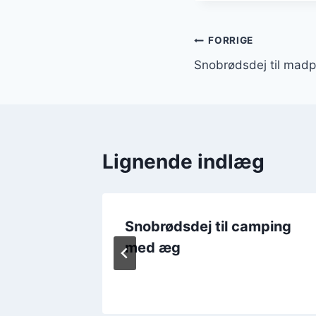
Indlægsnavi
FORRIGE
Snobrødsdej til madp
Lignende indlæg
 og
Snobrødsdej til camping
med æg