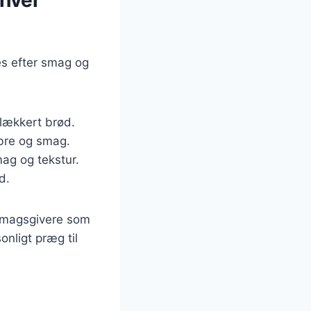
es efter smag og
g lækkert brød.
fibre og smag.
ag og tekstur.
d.
 smagsgivere som
onligt præg til