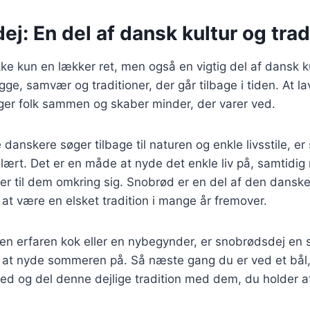
j: En del af dansk kultur og trad
ke kun en lækker ret, men også en vigtig del af dansk ku
ge, samvær og traditioner, der går tilbage i tiden. At l
inger folk sammen og skaber minder, der varer ved.
e danskere søger tilbage til naturen og enkle livsstile, e
ært. Det er en måde at nyde det enkle liv på, samtidi
er til dem omkring sig. Snobrød er en del af den danske 
 at være en elsket tradition i mange år fremover.
en erfaren kok eller en nybegynder, er snobrødsdej en 
 at nyde sommeren på. Så næste gang du er ved et bål,
d og del denne dejlige tradition med dem, du holder af