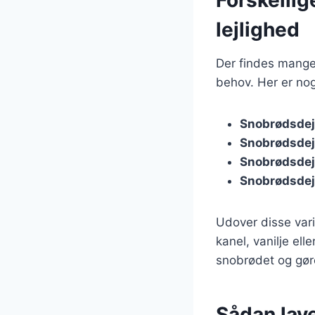
lejlighed
Der findes mange 
behov. Her er nog
Snobrødsde
Snobrødsdej
Snobrødsdej
Snobrødsdej 
Udover disse var
kanel, vanilje ell
snobrødet og gøre
Sådan lav