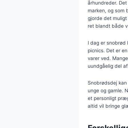
århundreder. Det
marken, og som b
gjorde det muligt
ret blandt både 
I dag er snobrød 
picnics. Det er e
varer ved. Mange
uundgåelig del a
Snobrødsdej kan 
unge og gamle. No
et personligt præ
altid vil bringe g
Forskellig