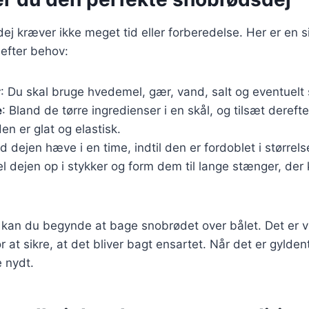
ej kræver ikke meget tid eller forberedelse. Her er en si
 efter behov:
r
: Du skal bruge hvedemel, gær, vand, salt og eventuelt
e
: Bland de tørre ingredienser i en skål, og tilsæt dereft
den er glat og elastisk.
ad dejen hæve i en time, indtil den er fordoblet i størrels
el dejen op i stykker og form dem til lange stænger, de
, kan du begynde at bage snobrødet over bålet. Det er vi
r at sikre, at det bliver bagt ensartet. Når det er gylden
e nydt.