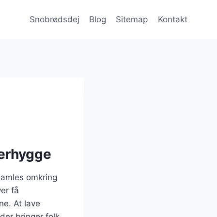
Snobrødsdej
Blog
Sitemap
Kontakt
merhygge
samles omkring
er få
ne. At lave
der bringer folk