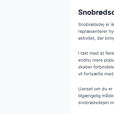
Snobrødsde
Snobrødsdej er ik
repræsenterer hyg
aktivitet, der br
I takt med at fler
endnu mere popul
skaber forbindels
vil fortsætte med
Uanset om du er 
tilgængelig måde
snobrødsdejen me