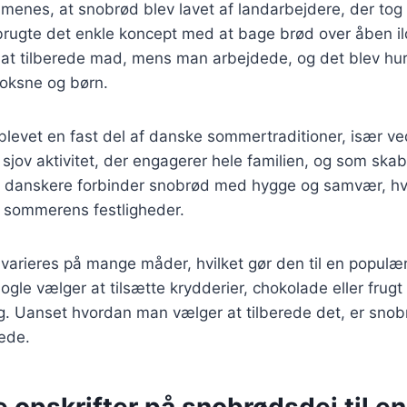
 menes, at snobrød blev lavet af landarbejdere, der t
rugte det enkle koncept med at bage brød over åben i
 at tilberede mad, mens man arbejdede, og det blev hur
voksne og børn.
blevet en fast del af danske sommertraditioner, især ved
n sjov aktivitet, der engagerer hele familien, og som ska
 danskere forbinder snobrød med hygge og samvær, hvilk
f sommerens festligheder.
varieres på mange måder, hvilket gør den til en populæ
gle vælger at tilsætte krydderier, chokolade eller frugt 
g. Uanset hvordan man vælger at tilberede det, er snobr
læde.
e opskrifter på snobrødsdej til e