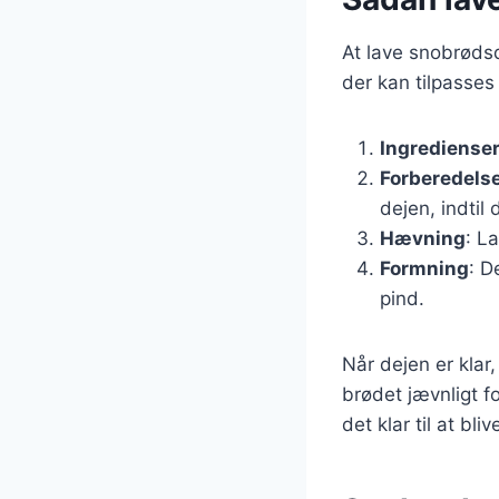
At lave snobrødsd
der kan tilpasses
Ingrediense
Forberedels
dejen, indtil 
Hævning
: L
Formning
: D
pind.
Når dejen er klar
brødet jævnligt fo
det klar til at bliv