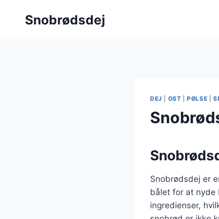
Fortsæt
Snobrødsdej
til
indhold
DEJ
|
OST
|
PØLSE
|
S
Snobrød
Snobrødsd
Snobrødsdej er e
bålet for at nyde
ingredienser, hvil
snobrød er ikke ku