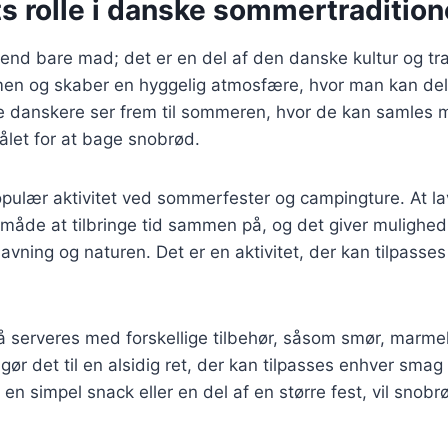
s rolle i danske sommertradition
nd bare mad; det er en del af den danske kultur og tra
men og skaber en hyggelig atmosfære, hvor man kan dele
e danskere ser frem til sommeren, hvor de kan samles m
ålet for at bage snobrød.
opulær aktivitet ved sommerfester og campingture. At l
v måde at tilbringe tid sammen på, og det giver mulighed
ning og naturen. Det er en aktivitet, der kan tilpasses 
 serveres med forskellige tilbehør, såsom smør, marmel
ør det til en alsidig ret, der kan tilpasses enhver smag 
en simpel snack eller en del af en større fest, vil snobr