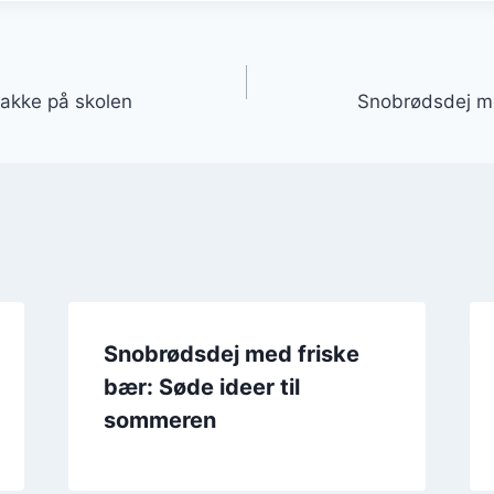
gation
akke på skolen
Snobrødsdej me
Snobrødsdej med friske
bær: Søde ideer til
sommeren