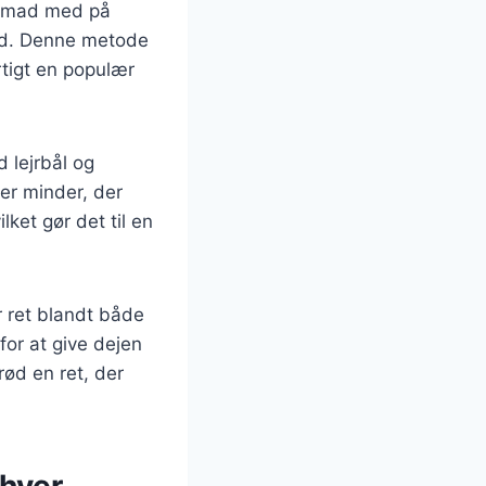
og mad med på
ld. Denne metode
tigt en populær
 lejrbål og
ber minder, der
et gør det til en
r ret blandt både
for at give dejen
ød en ret, der
nhver