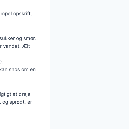
mpel opskrift,
 sukker og smør.
er vandet. Ælt
e.
r kan snos om en
gtigt at dreje
t og sprødt, er