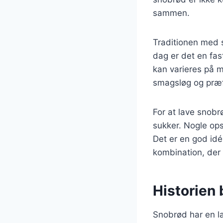
sammen.
Traditionen med s
dag er det en fa
kan varieres på ma
smagsløg og præf
For at lave snobr
sukker. Nogle opsk
Det er en god idé
kombination, der 
Historien
Snobrød har en la