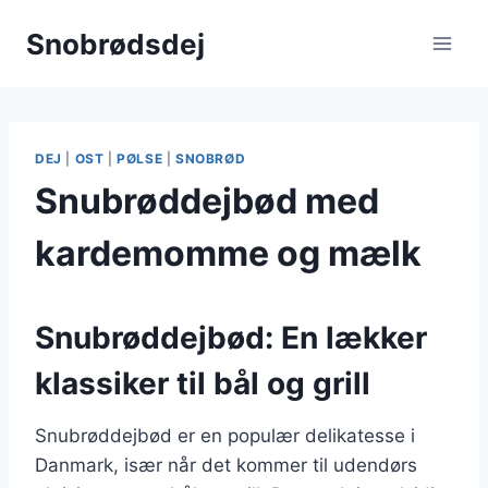
Fortsæt
Snobrødsdej
til
indhold
DEJ
|
OST
|
PØLSE
|
SNOBRØD
Snubrøddejbød med
kardemomme og mælk
Snubrøddejbød: En lækker
klassiker til bål og grill
Snubrøddejbød er en populær delikatesse i
Danmark, især når det kommer til udendørs