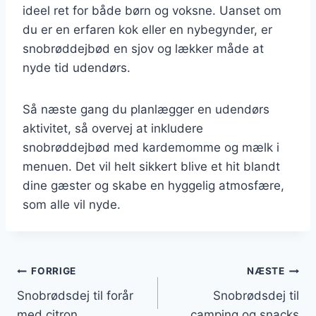
ideel ret for både børn og voksne. Uanset om
du er en erfaren kok eller en nybegynder, er
snobrøddejbød en sjov og lækker måde at
nyde tid udendørs.
Så næste gang du planlægger en udendørs
aktivitet, så overvej at inkludere
snobrøddejbød med kardemomme og mælk i
menuen. Det vil helt sikkert blive et hit blandt
dine gæster og skabe en hyggelig atmosfære,
som alle vil nyde.
Indlægsnavigation
FORRIGE
NÆSTE
Snobrødsdej til forår
Snobrødsdej til
med citron
camping og snacks