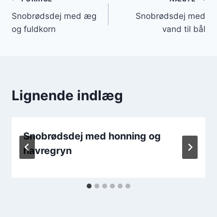
Indlægsnavigation
Snobrødsdej med æg
Snobrødsdej med
og fuldkorn
vand til bål
Lignende indlæg
Snobrødsdej med honning og
havregryn