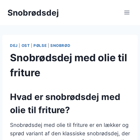
Fortsæt
Snobrødsdej
til
indhold
DEJ
|
OST
|
PØLSE
|
SNOBRØD
Snobrødsdej med olie til
friture
Hvad er snobrødsdej med
olie til friture?
Snobrødsdej med olie til friture er en lækker og
sprød variant af den klassiske snobrødsdej, der