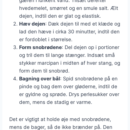
gæren i lunkent vand. Tilsæt derefter
hvedemelet, smørret og en smule salt. Ælt
dejen, indtil den er glat og elastisk.
Hæv dejen
: Dæk dejen til med et klæde og
lad den hæve i cirka 30 minutter, indtil den
er fordoblet i størrelse.
Form snobrødene
: Del dejen op i portioner
og tril dem til lange stænger. Indsæt små
stykker marcipan i midten af hver stang, og
form dem til snobrød.
Bagning over bål
: Spid snobrødene på en
pinde og bag dem over gløderne, indtil de
er gyldne og sprøde. Drys perlesukker over
dem, mens de stadig er varme.
Det er vigtigt at holde øje med snobrødene,
mens de bager, så de ikke brænder på. Den