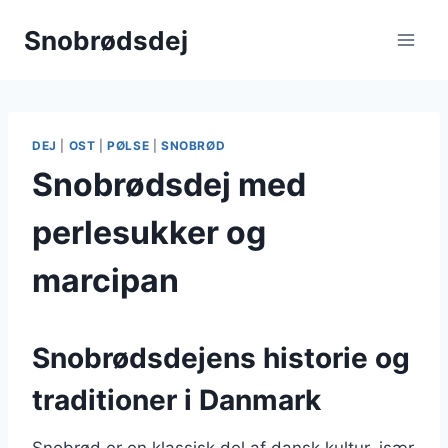
Fortsæt
Snobrødsdej
til
indhold
DEJ
|
OST
|
PØLSE
|
SNOBRØD
Snobrødsdej med
perlesukker og
marcipan
Snobrødsdejens historie og
traditioner i Danmark
Snobrød er en klassisk del af dansk kultur, især