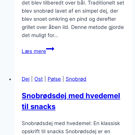
det blev tilberedt over bål. Traditionelt set
blev snobrød lavet af en simpel dej, der
blev snoet omkring en pind og derefter
grillet over åben ild. Denne metode gjorde
det muligt for…
Snobrødsdej
Læs mere
til
frituremad
derhjemme
Dej
|
Ost
|
Pølse
|
Snobrød
Snobrødsdej med hvedemel
til snacks
Snobrødsdej med hvedemel: En klassisk
opskrift til snacks Snobrødsdej er en