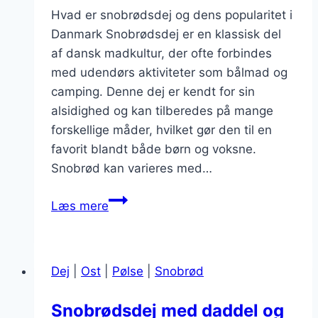
Hvad er snobrødsdej og dens popularitet i
Danmark Snobrødsdej er en klassisk del
af dansk madkultur, der ofte forbindes
med udendørs aktiviteter som bålmad og
camping. Denne dej er kendt for sin
alsidighed og kan tilberedes på mange
forskellige måder, hvilket gør den til en
favorit blandt både børn og voksne.
Snobrød kan varieres med…
Snobrødsdej
Læs mere
med
fuldkorn
for
Dej
|
Ost
|
Pølse
|
Snobrød
sundere
snacks
Snobrødsdej med daddel og