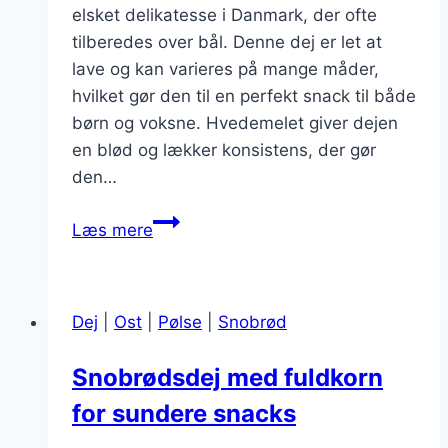
elsket delikatesse i Danmark, der ofte
tilberedes over bål. Denne dej er let at
lave og kan varieres på mange måder,
hvilket gør den til en perfekt snack til både
børn og voksne. Hvedemelet giver dejen
en blød og lækker konsistens, der gør
den…
Snobrødsdej
Læs mere
med
hvedemel
til
Dej
|
Ost
|
Pølse
|
Snobrød
snacks
Snobrødsdej med fuldkorn
for sundere snacks