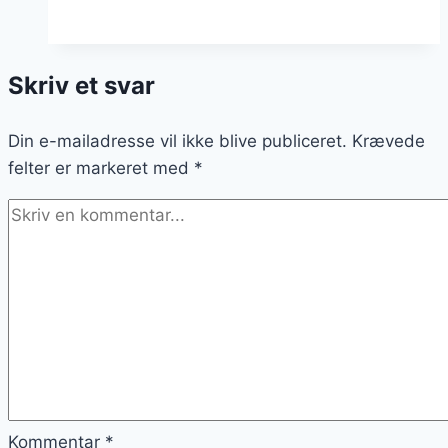
med
vand
og
Skriv et svar
smør
til
Din e-mailadresse vil ikke blive publiceret.
børn
Krævede
felter er markeret med
*
Kommentar
*