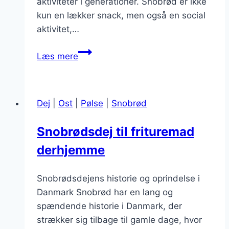
aktiviteter i generationer. Snobrød er ikke
kun en lækker snack, men også en social
aktivitet,…
Snobrødsdej
Læs mere
med
krydderier:
Spicy
Dej
|
Ost
|
Pølse
|
Snobrød
variationer
til
Snobrødsdej til frituremad
snobrød
derhjemme
Snobrødsdejens historie og oprindelse i
Danmark Snobrød har en lang og
spændende historie i Danmark, der
strækker sig tilbage til gamle dage, hvor