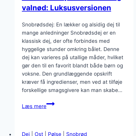
valnød: Luksusversionen
Snobrødsdej: En lækker og alsidig dej til
mange anledninger Snobrødsdej er en
klassisk dej, der ofte forbindes med
hyggelige stunder omkring bålet. Denne
dej kan varieres på utallige måder, hvilket
gør den til en favorit blandt både børn og
voksne. Den grundlæggende opskrift
kræver få ingredienser, men ved at tilføje
forskellige smagsgivere kan man skabe…
Snobrødsdej
Læs mere
med
daddel
og
Dej
|
Ost
|
Pølse
|
Snobrød