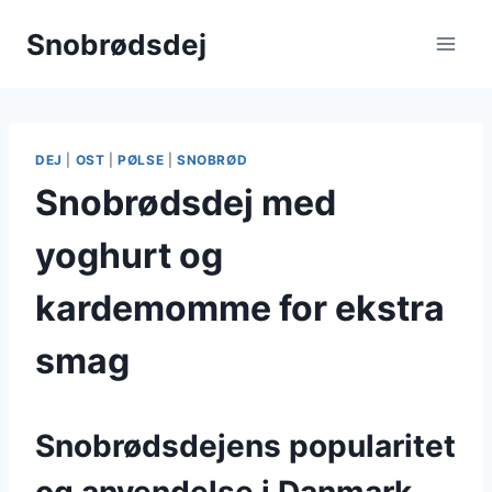
Fortsæt
Snobrødsdej
til
indhold
DEJ
|
OST
|
PØLSE
|
SNOBRØD
Snobrødsdej med
yoghurt og
kardemomme for ekstra
smag
Snobrødsdejens popularitet
og anvendelse i Danmark