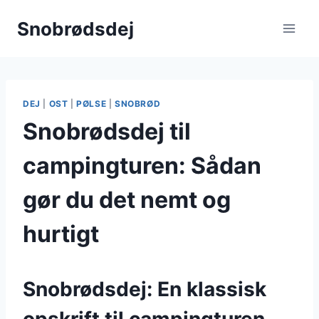
Fortsæt
Snobrødsdej
til
indhold
DEJ
|
OST
|
PØLSE
|
SNOBRØD
Snobrødsdej til
campingturen: Sådan
gør du det nemt og
hurtigt
Snobrødsdej: En klassisk
opskrift til campingturen