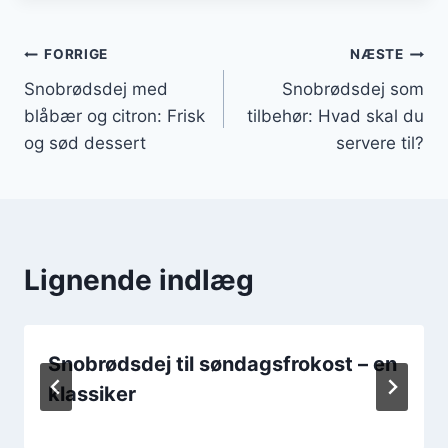
Indlægsnavigation
FORRIGE
NÆSTE
Snobrødsdej med
Snobrødsdej som
blåbær og citron: Frisk
tilbehør: Hvad skal du
og sød dessert
servere til?
Lignende indlæg
Snobrødsdej til søndagsfrokost – en
klassiker