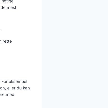
 rigtige
f de mest
.
 rette
å. For eksempel
on, eller du kan
tere med