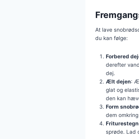
Fremgangs
At lave snobrødsd
du kan følge:
Forbered de
derefter van
dej.
Ælt dejen
: Æ
glat og elast
den kan hæv
Form snobr
dem omkring e
Friturestegn
sprøde. Lad 