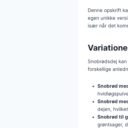
Denne opskrift ka
egen unikke versio
især når det kom
Variatione
Snobrødsdej kan v
forskellige anled
Snobrød med
hvidløgspulv
Snobrød med
dejen, hvilke
Snobrød til gr
grøntsager, d