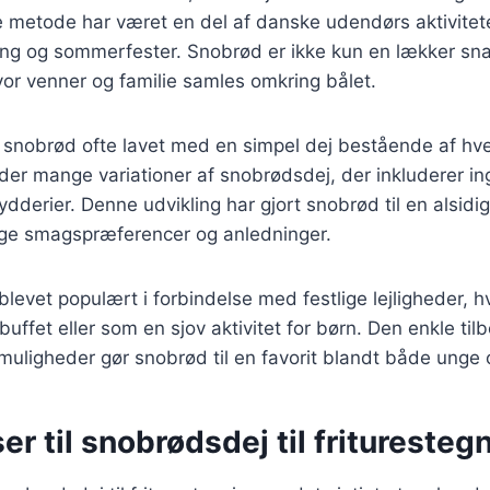
 metode har været en del af danske udendørs aktivitete
ng og sommerfester. Snobrød er ikke kun en lækker sn
hvor venner og familie samles omkring bålet.
ev snobrød ofte lavet med en simpel dej bestående af h
s der mange variationer af snobrødsdej, der inkluderer i
ydderier. Denne udvikling har gjort snobrød til en alsidi
lige smagspræferencer og anledninger.
levet populært i forbindelse med festlige lejligheder, h
buffet eller som en sjov aktivitet for børn. Den enkle ti
muligheder gør snobrød til en favorit blandt både unge
er til snobrødsdej til frituresteg