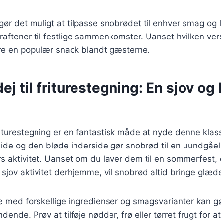
gør det muligt at tilpasse snobrødet til enhver smag og l
ftener til festlige sammenkomster. Uanset hvilken vers
re en populær snack blandt gæsterne.
j til friturestegning: En sjov og
riturestegning er en fantastisk måde at nyde denne klas
de og den bløde inderside gør snobrød til en uundgåeli
rs aktivitet. Uanset om du laver dem til en sommerfest,
 sjov aktivitet derhjemme, vil snobrød altid bringe glæd
e med forskellige ingredienser og smagsvarianter kan g
nde. Prøv at tilføje nødder, frø eller tørret frugt for 