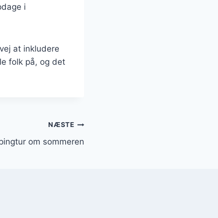
pdage i
vej at inkludere
e folk på, og det
NÆSTE
mpingtur om sommeren