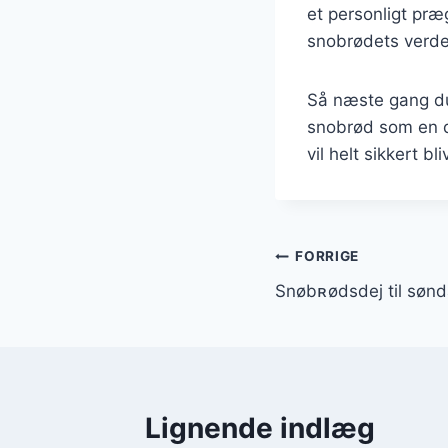
et personligt præ
snobrødets verde
Så næste gang du 
snobrød som en de
vil helt sikkert b
Indlægsnavi
FORRIGE
Snøbʀødsdеj til sønd
Lignende indlæg