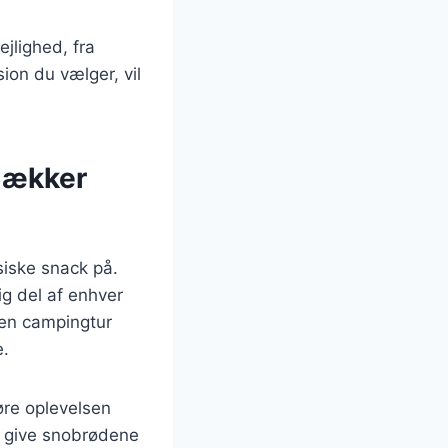
ejlighed, fra
ion du vælger, vil
 lækker
siske snack på.
g del af enhver
 en campingtur
e.
øre oplevelsen
at give snobrødene