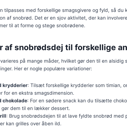
n tilpasses med forskellige smagsgivere og fyld, så du 
n af snobrød. Det er en sjov aktivitet, der kan involvere
mer til at forme og stege snobrødene.
r af snobrødsdej til forskellige a
arieres på mange måder, hvilket gør den til en alsidig s
ninger. Her er nogle populære variationer:
 krydderier
: Tilsæt forskellige krydderier som timian, o
er for en ekstra smagsdimension.
 chokolade
: For en sødere snack kan du tilsætte chokol
t gør dem til en lækker dessert.
ill
: Brug snobrødsdejen til at lave fyldte snobrød med p
er kan grilles over åben ild.