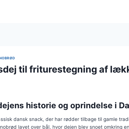
NOBRØD
ej til friturestegning af læk
ejens historie og oprindelse i 
ssisk dansk snack, der har rødder tilbage til gamle tradi
nobrød lavet over bål, hvor dejen blev snoet omkring en p