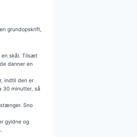
 en grundopskrift,
 en skål. Tilsæt
 de danner en
, indtil den er
a 30 minutter, så
e stænger. Sno
er gyldne og
.