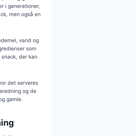
r i generationer,
ack, men også en
vedemel, vand og
ngredienser som
g snack, der kan
vor det serveres
lberedning og de
 og gamle.
ning