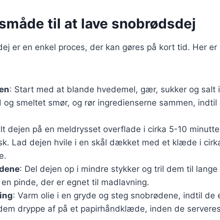
måde til at lave snobrødsdej
ej er en enkel proces, der kan gøres på kort tid. Her er
jen
: Start med at blande hvedemel, gær, sukker og salt i
d og smeltet smør, og rør ingredienserne sammen, indtil
lt dejen på en meldrysset overflade i cirka 5-10 minutter
isk. Lad dejen hvile i en skål dækket med et klæde i cirk
e.
ødene
: Del dejen op i mindre stykker og tril dem til lang
n pinde, der er egnet til madlavning.
ing
: Varm olie i en gryde og steg snobrødene, indtil de 
dem dryppe af på et papirhåndklæde, inden de serveres