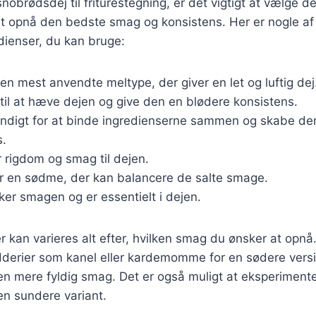
nobrødsdej til friturestegning, er det vigtigt at vælge de
 at opnå den bedste smag og konsistens. Her er nogle a
dienser, du kan bruge:
Den mest anvendte meltype, der giver en let og luftig dej
 til at hæve dejen og give den en blødere konsistens.
ndigt for at binde ingredienserne sammen og skabe den
s.
er rigdom og smag til dejen.
er en sødme, der kan balancere de salte smage.
ker smagen og er essentielt i dejen.
r kan varieres alt efter, hvilken smag du ønsker at opn
ydderier som kanel eller kardemomme for en sødere versi
 en mere fyldig smag. Det er også muligt at eksperimen
en sundere variant.