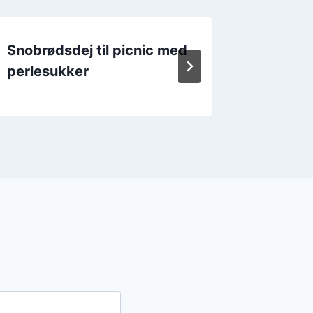
Snobrødsdej til picnic med
Snobrø
perlesukker
citrons