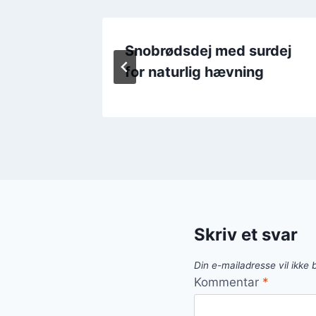
og grill
Snobrødsdej med surdej
for naturlig hævning
Skriv et svar
Din e-mailadresse vil ikke b
Kommentar
*