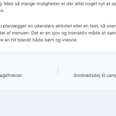
g. Med så mange muligheder er der altid noget nyt at o
n.
planlægger en udendørs aktivitet eller en fest, så over
l af menuen. Det er en sjov og interaktiv måde at saml
live en hit blandt både børn og voksne.
gation
agsfrokost
Snobrødsdej til ca