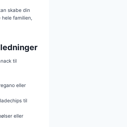
kan skabe din
 hele familien,
nledninger
nack til
regano eller
adechips til
ølser eller