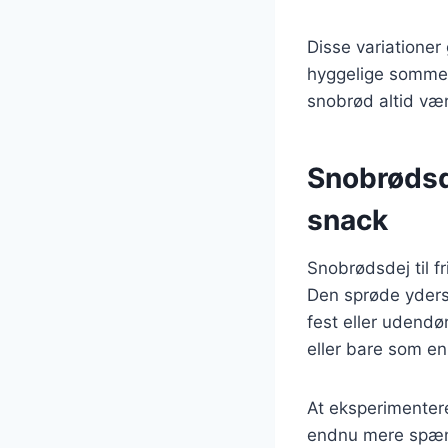
Disse variationer 
hyggelige sommera
snobrød altid væ
Snobrødsde
snack
Snobrødsdej til f
Den sprøde ydersi
fest eller udendø
eller bare som en
At eksperimenter
endnu mere spænde