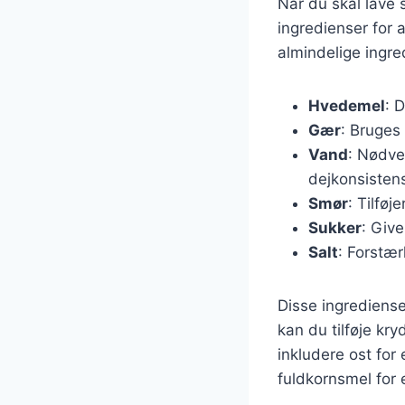
Når du skal lave s
ingredienser for
almindelige ingre
Hvedemel
: 
Gær
: Bruges
Vand
: Nødve
dejkonsisten
Smør
: Tilføj
Sukker
: Giv
Salt
: Forstær
Disse ingrediense
kan du tilføje kr
inkludere ost for
fuldkornsmel for 