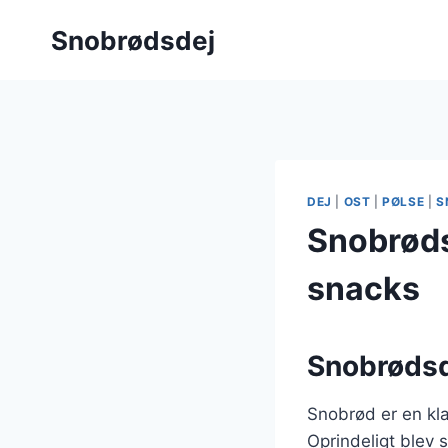
Fortsæt
Snobrødsdej
til
indhold
DEJ
|
OST
|
PØLSE
|
S
Snobrødsd
snacks
Snobrødsd
Snobrød er en kla
Oprindeligt blev s