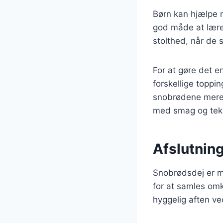
Børn kan hjælpe 
god måde at lære
stolthed, når de 
For at gøre det 
forskellige toppi
snobrødene mere 
med smag og teks
Afslutning
Snobrødsdej er me
for at samles omkr
hyggelig aften v