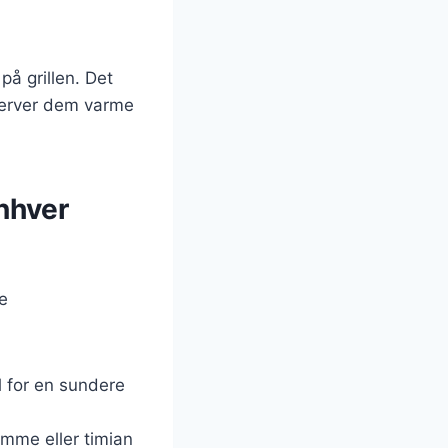
på grillen. Det
 Server dem varme
enhver
e
l for en sundere
omme eller timian