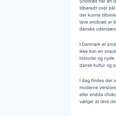
Snobrød har en lan
tilberedt over bå
der kunne tilber
lave snobrød er b
danske udendørs a
I Danmark er sno
ikke kun en snack
historier og nyde
dansk kultur og 
I dag findes der m
moderne versioner
eller endda choko
vælger at lave de