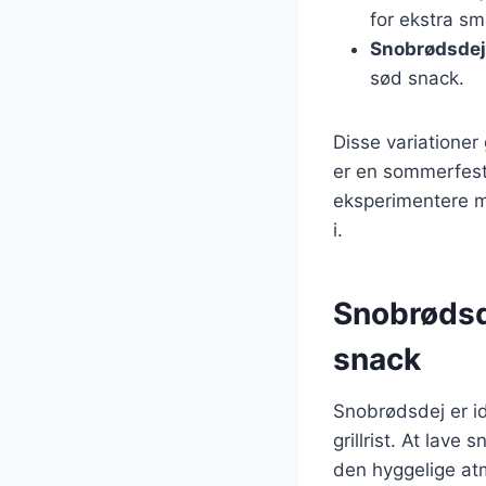
for ekstra sm
Snobrødsdej
sød snack.
Disse variationer 
er en sommerfest,
eksperimentere me
i.
Snobrødsde
snack
Snobrødsdej er ide
grillrist. At lav
den hyggelige at