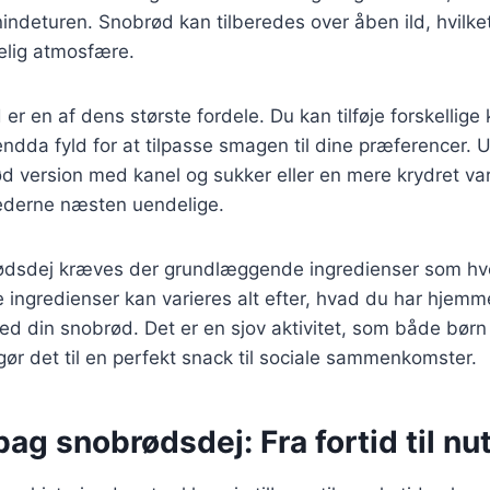
enindeturen. Snobrød kan tilberedes over åben ild, hvilke
lig atmosfære.
er en af dens største fordele. Du kan tilføje forskellige 
endda fyld for at tilpasse smagen til dine præferencer.
d version med kanel og sukker eller en mere krydret va
hederne næsten uendelige.
rødsdej kræves der grundlæggende ingredienser som h
e ingredienser kan varieres alt efter, hvad du har hjem
ed din snobrød. Det er en sjov aktivitet, som både bør
 gør det til en perfekt snack til sociale sammenkomster.
bag snobrødsdej: Fra fortid til nu