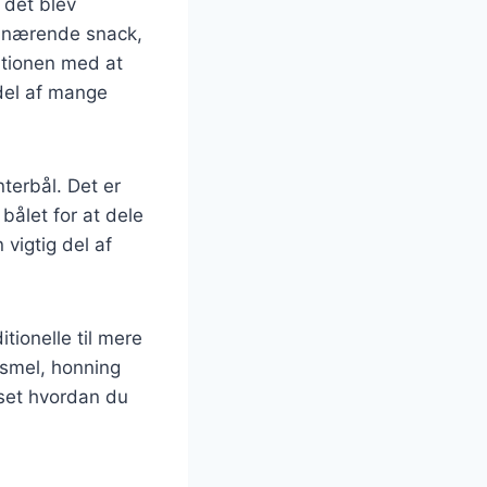
r det blev
og nærende snack,
itionen med at
del af mange
terbål. Det er
bålet for at dele
vigtig del af
tionelle til mere
nsmel, honning
nset hvordan du