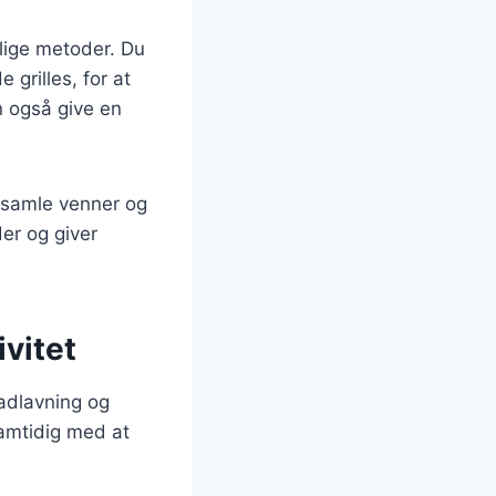
lige metoder. Du
grilles, for at
n også give en
 samle venner og
der og giver
ivitet
madlavning og
amtidig med at