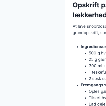
Opskrift p
lækkerhe
At lave snobrødsd
grundopskrift, so
Ingrediense
500 g h
25 g gær
300 ml l
1 teskefu
2 spsk su
Fremgangs
Opløs gæ
Tilsæt hv
Lad deje