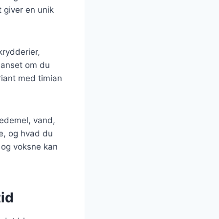
t giver en unik
krydderier,
 Uanset om du
riant med timian
vedemel, vand,
me, og hvad du
n og voksne kan
tid