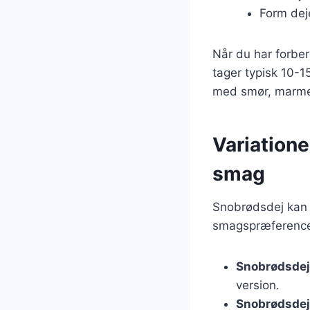
Form dej
Når du har forber
tager typisk 10-1
med smør, marmela
Variatione
smag
Snobrødsdej kan 
smagspræferencer
Snobrødsdej
version.
Snobrødsdej