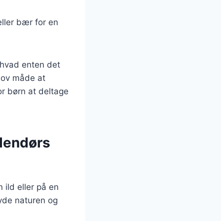
ller bær for en
, hvad enten det
sjov måde at
r børn at deltage
udendørs
 ild eller på en
nyde naturen og