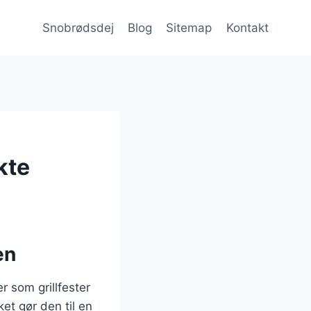
Snobrødsdej
Blog
Sitemap
Kontakt
kte
en
r som grillfester
et gør den til en