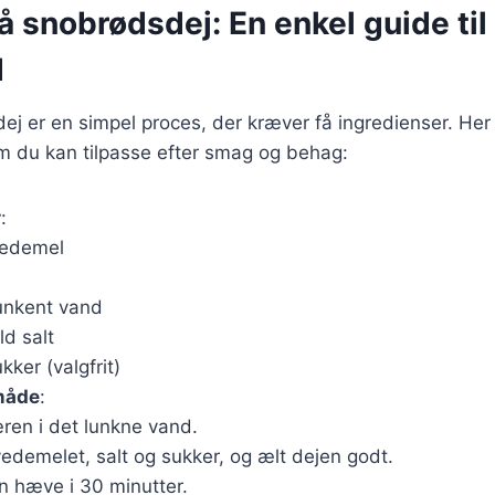
å snobrødsdej: En enkel guide til
d
ej er en simpel proces, der kræver få ingredienser. Her
m du kan tilpasse efter smag og behag:
r
:
vedemel
unkent vand
ld salt
kker (valgfrit)
måde
:
ren i det lunkne vand.
edemelet, salt og sukker, og ælt dejen godt.
n hæve i 30 minutter.