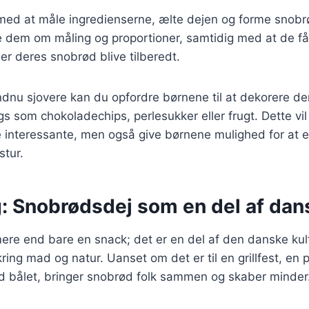
med at måle ingredienserne, ælte dejen og forme snobr
 dem om måling og proportioner, samtidig med at de får
ser deres snobrød blive tilberedt.
endnu sjovere kan du opfordre børnene til at dekorere 
ngs som chokoladechips, perlesukker eller frugt. Dette vil
interessante, men også give børnene mulighed for at 
tur.
: Snobrødsdej som en del af dans
re end bare en snack; det er en del af den danske kult
ing mad og natur. Uanset om det er til en grillfest, en p
ed bålet, bringer snobrød folk sammen og skaber minder