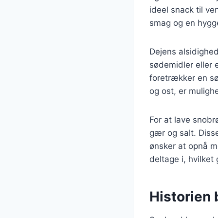
ideel snack til v
smag og en hygge
Dejens alsidighed 
sødemidler eller 
foretrækker en sø
og ost, er mulig
For at lave snob
gær og salt. Diss
ønsker at opnå m
deltage i, hvilket
Historien 