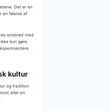
ødene. Det er en
 en følelse af
deres snobrød med
 ikke kun gøre
eksperimentere
k kultur
ur og tradition
icnic eller en
.