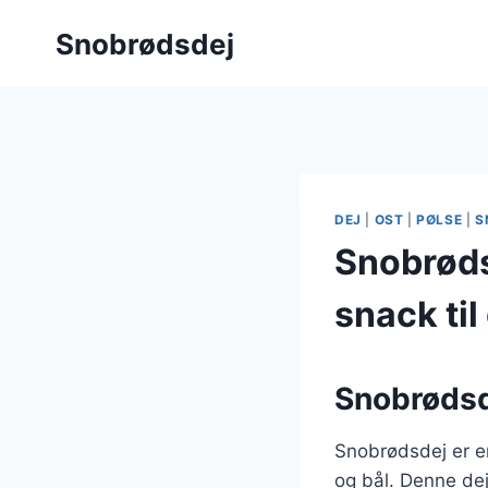
Fortsæt
Snobrødsdej
til
indhold
DEJ
|
OST
|
PØLSE
|
S
Snobrøds
snack til
Snobrødsde
Snobrødsdej er en
og bål. Denne dej