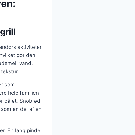
ven:
grill
endørs aktiviteter
hvilket gør den
vedemel, vand,
tekstur.
er som
re hele familien i
r bålet. Snobrød
r som en del af en
ber. En lang pinde