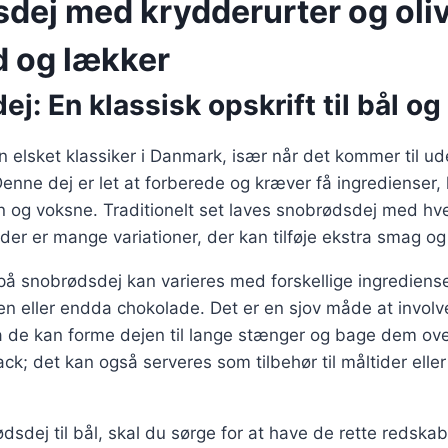
dej med krydderurter og oli
 og lækker
j: En klassisk opskrift til bål og 
 elsket klassiker i Danmark, især når det kommer til ud
 Denne dej er let at forberede og kræver få ingredienser, 
rn og voksne. Traditionelt set laves snobrødsdej med h
der er mange variationer, der kan tilføje ekstra smag og 
på snobrødsdej kan varieres med forskellige ingrediens
ven eller endda chokolade. Det er en sjov måde at involve
 de kan forme dejen til lange stænger og bage dem ove
ack; det kan også serveres som tilbehør til måltider elle
ødsdej til bål, skal du sørge for at have de rette redska