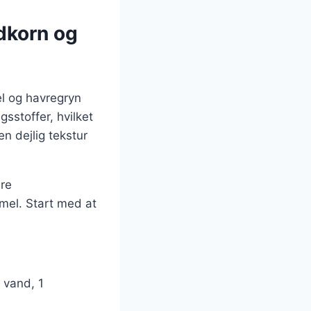
dkorn og
l og havregryn
gsstoffer, hvilket
n dejlig tekstur
ere
el. Start med at
 vand, 1