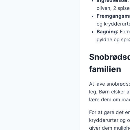
Ingredienser
oliven, 2 spis
Fremgangsm
og krydderurte
Bagning
: For
gyldne og spr
Snobrødsde
familien
At lave snobrødsd
leg. Børn elsker 
lære dem om madl
For at gøre det 
krydderurter og o
giver dem muligh