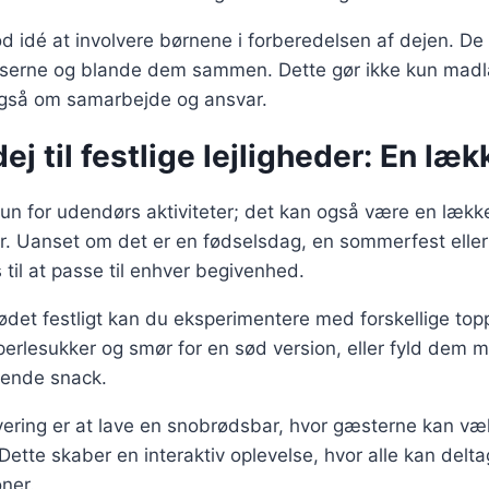
d idé at involvere børnene i forberedelsen af dejen. D
nserne og blande dem sammen. Dette gør ikke kun madl
gså om samarbejde og ansvar.
j til festlige lejligheder: En læ
un for udendørs aktiviteter; det kan også være en lække
der. Uanset om det er en fødselsdag, en sommerfest eller
 til at passe til enhver begivenhed.
ødet festligt kan du eksperimentere med forskellige topp
e perlesukker og smør for en sød version, eller fyld dem 
tende snack.
rvering er at lave en snobrødsbar, hvor gæsterne kan v
 Dette skaber en interaktiv oplevelse, hvor alle kan del
oner.