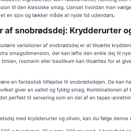
nsion til den klassiske smag. Uanset hvordan man vælge
det en sjov og lækker måde at nyde tid udendørs.
r af snobrødsdej: Krydderurter o
ulære variationer af snobrødsdej er at tilsætte krydderu
stra smagsdimension, der kan løfte den enkle dej til nye
timian, rosmarin eller basilikum kan tilsættes for at giv
ære en fantastisk tilføjelse til snobrødsdejen. De kan h
hvilket giver en saltet og fyldig smag. Kombinationen af
det perfekt til servering som en del af en tapas-anretni
ødsdej med krydderurter og oliven, kan du følge denne e