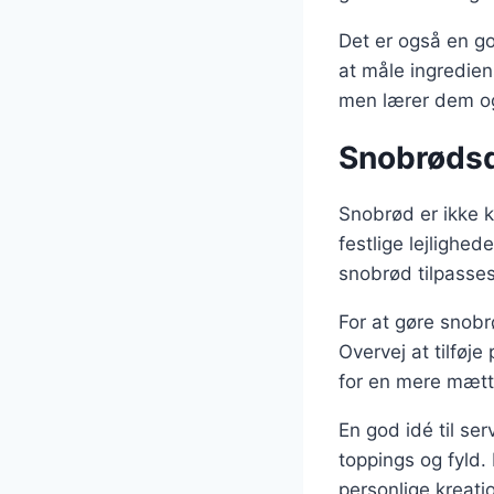
Det er også en go
at måle ingredie
men lærer dem o
Snobrødsde
Snobrød er ikke k
festlige lejlighe
snobrød tilpasses
For at gøre snobr
Overvej at tilføj
for en mere mæt
En god idé til se
toppings og fyld.
personlige kreati