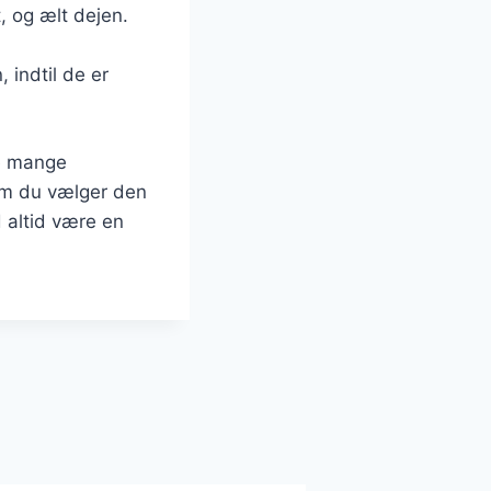
, og ælt dejen.
 indtil de er
de mange
 om du vælger den
d altid være en