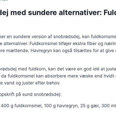
ej med sundere alternativer: Ful
ker en sundere version af snobrødsdej, kan fuldkornsme
alternativer. Fuldkornsmel tilføjer ekstra fiber og nærin
e mættende. Havregryn kan også tilsættes for at give e
brødsdej med fuldkorn, kan det være en god idé at just
a fuldkornsmel kan absorbere mere væske end hvidt m
re vand og juster efter behov.
opskrift på sund snobrødsdej:
: 400 g fuldkornsmel, 100 g havregryn, 25 g gær, 300 ml