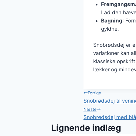
Fremgangsm
Lad den hæve 
Bagning
: For
gyldne.
Snobrødsdej er e
variationer kan a
klassiske opskrif
lækker og mindev
Indlægsnavi
Forrige
Snobrødsdej til venind
Næste
Snobrødsdej med blåb
Lignende indlæg