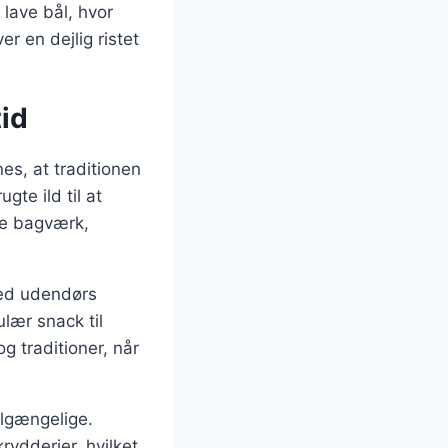
t lave bål, hvor
er en dejlig ristet
tid
es, at traditionen
te ild til at
dre bagværk,
med udendørs
ulær snack til
 traditioner, når
ilgængelige.
rydderier, hvilket