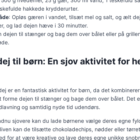
: 500 g hvedemel, 25 g gær, 300 ml vand, 1 teskefuld sa
eskefulde hakkede krydderurter.
åde
: Opløs gæren i vandet, tilsæt mel og salt, og ælt de
r, og lad dejen hæve i 30 minutter.
m dejen til stænger og bag dem over bålet eller på grillen,
øde.
j til børn: En sjov aktivitet for h
ej er en fantastisk aktivitet for børn, da det kombiner
at forme dejen til stænger og bage dem over bålet. Det 
avning og samtidig nyde tid udendørs.
endnu sjovere kan du lade børnene vælge deres egne fyl
liven kan de tilsætte chokoladechips, nødder eller tørret
ed for at være kreative og lave deres egne unikke snob