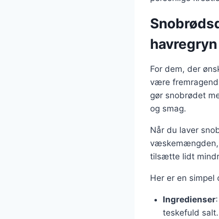
Snobrødsd
havregryn
For dem, der øns
være fremragende 
gør snobrødet mer
og smag.
Når du laver sno
væskemængden, d
tilsætte lidt mind
Her er en simpel 
Ingredienser
teskefuld salt.