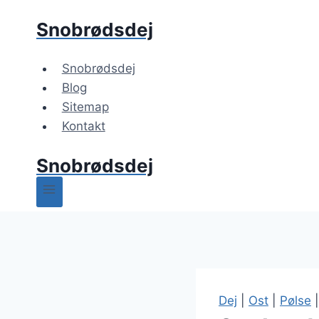
Fortsæt
Snobrødsdej
til
indhold
Snobrødsdej
Blog
Sitemap
Kontakt
Snobrødsdej
Dej
|
Ost
|
Pølse