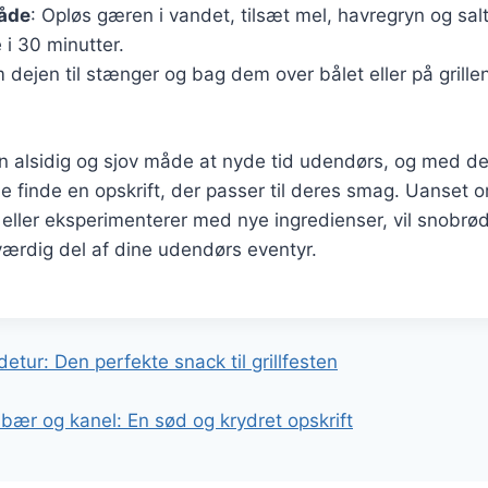
åde
: Opløs gæren i vandet, tilsæt mel, havregryn og salt
i 30 minutter.
m dejen til stænger og bag dem over bålet eller på grillen,
n alsidig og sjov måde at nyde tid udendørs, og med 
lle finde en opskrift, der passer til deres smag. Uanset
t eller eksperimenterer med nye ingredienser, vil snobrø
ærdig del af dine udendørs eventyr.
gation
etur: Den perfekte snack til grillfesten
ær og kanel: En sød og krydret opskrift