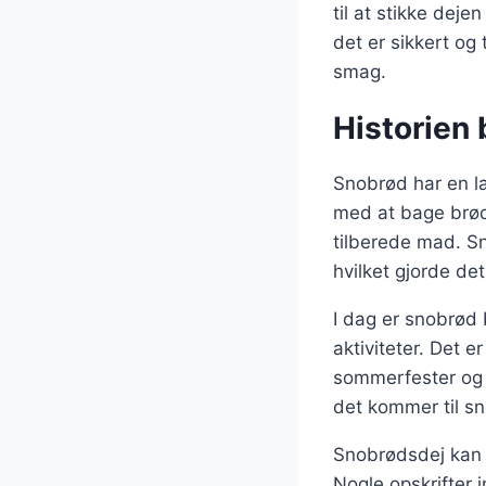
til at stikke deje
det er sikkert og 
smag.
Historien 
Snobrød har en la
med at bage brød 
tilberede mad. Sn
hvilket gjorde det 
I dag er snobrød 
aktiviteter. Det e
sommerfester og c
det kommer til sno
Snobrødsdej kan v
Nogle opskrifter 