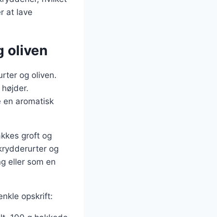
r at lave
g oliven
rter og oliven.
 højder.
e en aromatisk
akkes groft og
 krydderurter og
ng eller som en
nkle opskrift: