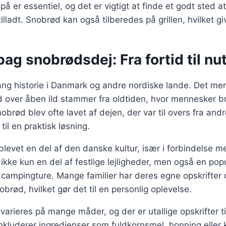
n på er essentiel, og det er vigtigt at finde et godt sted a
tilladt. Snobrød kan også tilberedes på grillen, hvilket giv
bag snobrødsdej: Fra fortid til nu
ng historie i Danmark og andre nordiske lande. Det men
over åben ild stammer fra oldtiden, hvor mennesker brug
obrød blev ofte lavet af dejen, der var til overs fra an
til en praktisk løsning.
blevet en del af den danske kultur, især i forbindelse 
r ikke kun en del af festlige lejligheder, men også en pop
ampingture. Mange familier har deres egne opskrifter og
brød, hvilket gør det til en personlig oplevelse.
arieres på mange måder, og der er utallige opskrifter t
inkluderer ingredienser som fuldkornsmel, honning eller k