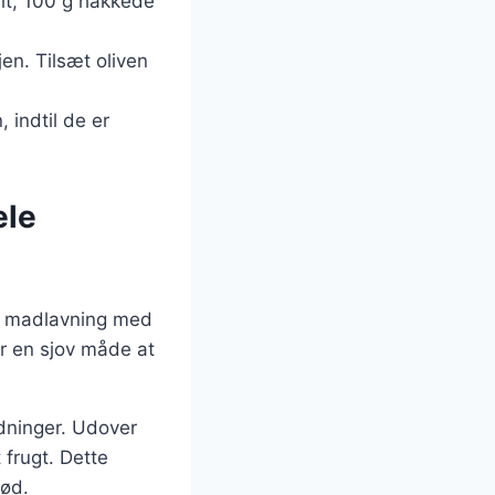
lt, 100 g hakkede
jen. Tilsæt oliven
 indtil de er
ele
er madlavning med
er en sjov måde at
dninger. Udover
 frugt. Dette
rød.