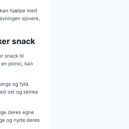
e kan hjælpe med
avningen sjovere,
kker snack
r snack til
 en picnic, kan
ings og fyld.
med ost og skinke
ælge deres egne
tage og nyde deres