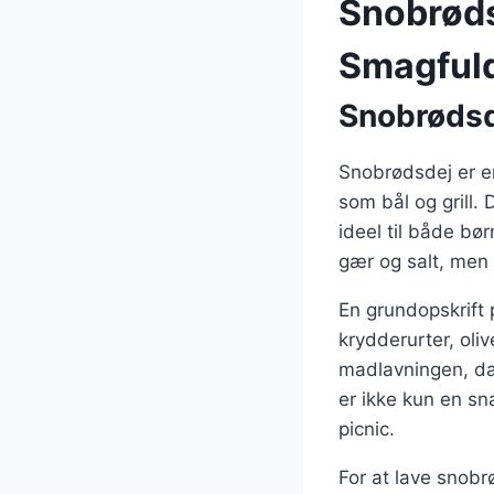
Snobrøds
Smagfuld
Snobrødsde
Snobrødsdej er en
som bål og grill.
ideel til både bø
gær og salt, men 
En grundopskrift 
krydderurter, oli
madlavningen, da
er ikke kun en sn
picnic.
For at lave snobr